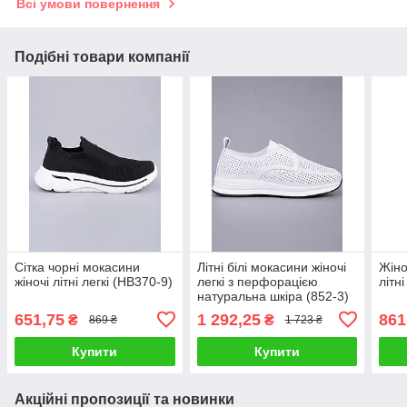
Всі умови повернення
Подібні товари компанії
Сітка чорні мокасини
Літні білі мокасини жіночі
Жіно
жіночі літні легкі (HB370-9)
легкі з перфорацією
літні
натуральна шкіра (852-3)
651,75
1 292,25
861
₴
₴
869 ₴
1 723 ₴
Купити
Купити
Акційні пропозиції та новинки