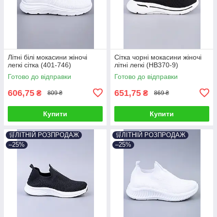
Літні білі мокасини жіночі
Сітка чорні мокасини жіночі
легкі сітка (401-746)
літні легкі (HB370-9)
Готово до відправки
Готово до відправки
606,75
651,75
₴
₴
809 ₴
869 ₴
Купити
Купити
🛒ЛІТНІЙ РОЗПРОДАЖ
🛒ЛІТНІЙ РОЗПРОДАЖ
–25%
–25%