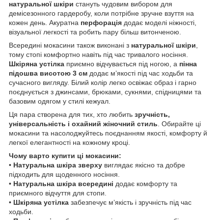
натуральної шкіри
стануть чудовим вибором для
демісезонного гардеробу, коли потрібне зручне взуття на
кожен день. Акуратна
перфорація
додає моделі ніжності,
візуальної легкості та робить пару більш витонченою.
Всередині мокасини також виконані з
натуральної шкіри
,
тому стопі комфортно навіть під час тривалого носіння.
Шкіряна устілка
приємно відчувається під ногою, а
пінна
підошва висотою 3 см
додає м’якості під час ходьби та
сучасного вигляду. Білий колір легко освіжає образ і гарно
поєднується з джинсами, брюками, сукнями, спідницями та
базовим одягом у стилі кежуал.
Ця пара створена для тих, хто любить
зручність,
універсальність і охайний жіночний стиль
. Обирайте ці
мокасини та насолоджуйтесь поєднанням якості, комфорту й
легкої елегантності на кожному кроці.
Чому варто купити ці мокасини:
•
Натуральна шкіра зверху
виглядає якісно та добре
підходить для щоденного носіння.
•
Натуральна шкіра всередині
додає комфорту та
приємного відчуття для стопи.
•
Шкіряна устілка
забезпечує м’якість і зручність під час
ходьби.