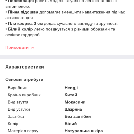
•
Перфорація
робить модель візуально легкою та більш
витонченою.
•
Пінна підошва
допомагає зменшити навантаження під час
активного дня.
•
Платформа 3 см
додає сучасного вигляду та зручності.
•
Білий колір
легко поєднується з різними образами та
освіжає гардероб.
Приховати
Характеристики
Основні атрибути
Виробник
Hengji
Країна виробник
Китай
Вид взуття
Мокасини
Вид устілки
Шкіряна
Застібка
Без застібки
Колір
Білий
Матеріал верху
Натуральна шкіра