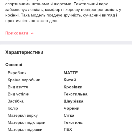
спортивними штанами й шортами. Текстильний верх
забезпечує легкість, комфорт і хорошу повітропроникність у
носінні. Така модель поєднує зручність, сучасний вигляд і
практичність на кожен день.
Приховати
Характеристики
Основні
Виробник
MATTE
Країна виробник
Китай
Вид взуття
Кросівки
Вид устілки
Текстильна
Застібка
Шнурівка
Колір
Чорний
Матеріал верху
Сітка
Матеріал підкладки
Текстиль
Матеріал підошви
ПВХ