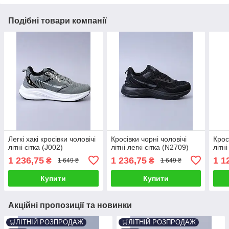
Подібні товари компанії
Легкі хакі кросівки чоловічі
Кросівки чорні чоловічі
Крос
літні сітка (J002)
літні легкі сітка (N2709)
літні
1 236,75
1 236,75
1 1
₴
₴
1 649 ₴
1 649 ₴
Купити
Купити
Акційні пропозиції та новинки
🛒ЛІТНІЙ РОЗПРОДАЖ
🛒ЛІТНІЙ РОЗПРОДАЖ