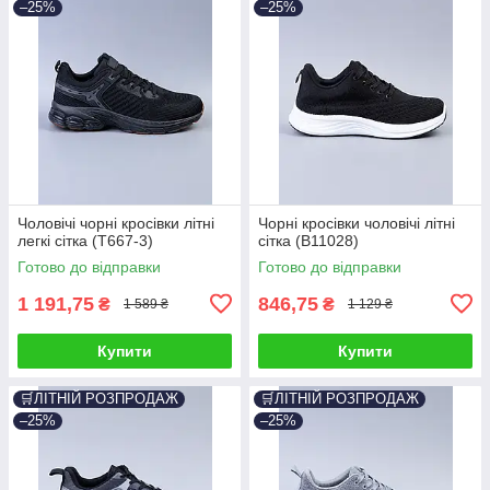
–25%
–25%
Чоловічі чорні кросівки літні
Чорні кросівки чоловічі літні
легкі сітка (T667-3)
сітка (B11028)
Готово до відправки
Готово до відправки
1 191,75
846,75
₴
₴
1 589 ₴
1 129 ₴
Купити
Купити
🛒ЛІТНІЙ РОЗПРОДАЖ
🛒ЛІТНІЙ РОЗПРОДАЖ
–25%
–25%