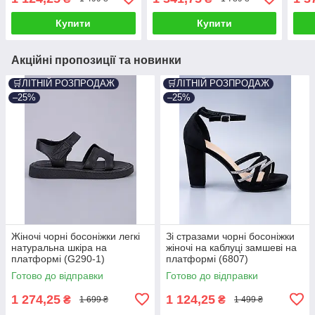
Купити
Купити
Акційні пропозиції та новинки
🛒ЛІТНІЙ РОЗПРОДАЖ
🛒ЛІТНІЙ РОЗПРОДАЖ
–25%
–25%
Жіночі чорні босоніжки легкі
Зі стразами чорні босоніжки
натуральна шкіра на
жіночі на каблуці замшеві на
платформі (G290-1)
платформі (6807)
Готово до відправки
Готово до відправки
1 274,25
1 124,25
₴
₴
1 699 ₴
1 499 ₴