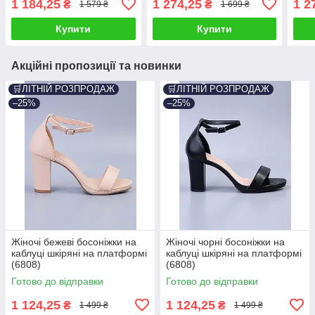
1 184,25
1 274,25
1 2
₴
₴
1 579 ₴
1 699 ₴
Купити
Купити
Акційні пропозиції та новинки
🛒ЛІТНІЙ РОЗПРОДАЖ
🛒ЛІТНІЙ РОЗПРОДАЖ
–25%
–25%
Жіночі бежеві босоніжки на
Жіночі чорні босоніжки на
каблуці шкіряні на платформі
каблуці шкіряні на платформі
(6808)
(6808)
Готово до відправки
Готово до відправки
1 124,25
1 124,25
₴
₴
1 499 ₴
1 499 ₴