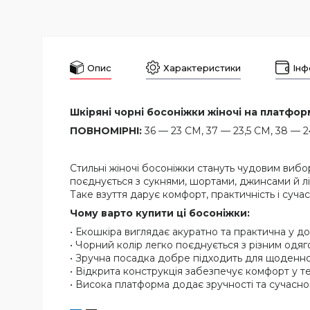
Опис
Характеристики
Інф
Шкіряні чорні босоніжки жіночі на платформ
ПОВНОМІРНІ:
36 — 23 СМ, 37 — 23,5 СМ, 38 — 2
Стильні жіночі босоніжки стануть чудовим вибо
поєднується з сукнями, шортами, джинсами й л
Таке взуття дарує комфорт, практичність і суча
Чому варто купити ці босоніжки:
• Екошкіра виглядає акуратно та практична у до
• Чорний колір легко поєднується з різним одяг
• Зручна посадка добре підходить для щоденно
• Відкрита конструкція забезпечує комфорт у т
• Висока платформа додає зручності та сучасно