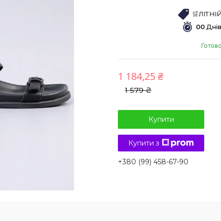
🛒ЛІТН
0
0
Дні
Готов
1 184,25 ₴
1 579 ₴
Купити
Купити з
+380 (99) 458-67-90