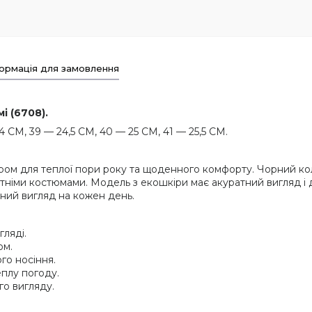
ормація для замовлення
і (6708).
4 СМ, 39 — 24,5 СМ, 40 — 25 СМ, 41 — 25,5 СМ.
ром для теплої пори року та щоденного комфорту. Чорний кол
ітніми костюмами. Модель з екошкіри має акуратний вигляд і 
сний вигляд на кожен день.
гляді.
ом.
го носіння.
еплу погоду.
го вигляду.