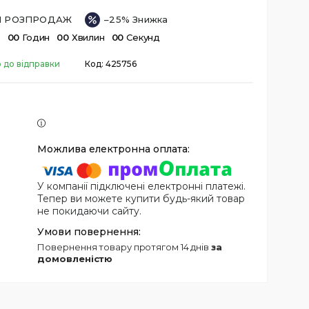
ІЙ РОЗПРОДАЖ
–25%
в
0
0
Годин
0
0
Хвилин
0
0
Секунд
о до відправки
Код:
425756
У компанії підключені електронні платежі.
Тепер ви можете купити будь-який товар
не покидаючи сайту.
повернення товару протягом 14 днів
за
домовленістю