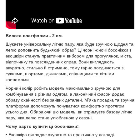
Висота платформи - 2 см.
Шукаєте універсальну літню пару, яка буде зручною щодня та
легко доповнить будь-який образ? Ці чорні жіночі босоніжки з
екошкіри стануть практичним вибором для прогулянок, міста,
відпочинку та повсякденних справ. Вони виглядають
акуратно, стильно й стримано, тому гарно поєднуються з
сукнями, шортами, джинсами, спідницями та літніми
костюмами.
Чорний колір робить модель максимально зручною для
комбінування з різним одягом, а лаконічний фасон додає
образу охайності без зайвих деталей. М’яка посадка та зручна
платформа допоможуть почуватися комфортно протягом
усього дня. Обираючи цю модель, ви отримуєте базову літню
пару, яка легко стане улюбленою у сезоні.
Чому варто купити ці босоніжки:
• Екошкіра виглядає акуратно та практична у догляді.