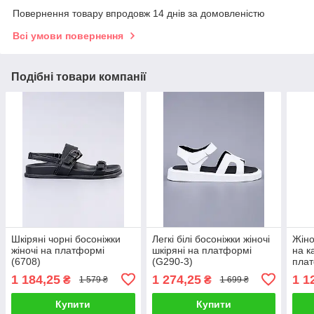
Повернення товару впродовж 14 днів за домовленістю
Всі умови повернення
Подібні товари компанії
Шкіряні чорні босоніжки
Легкі білі босоніжки жіночі
Жіно
жіночі на платформі
шкіряні на платформі
на к
(6708)
(G290-3)
плат
1 184,25
1 274,25
1 1
₴
₴
1 579 ₴
1 699 ₴
Купити
Купити