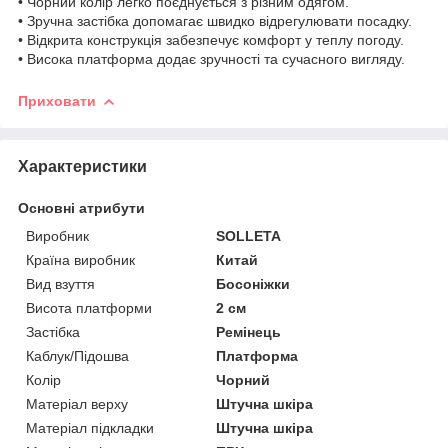
• Чорний колір легко поєднується з різним одягом.
• Зручна застібка допомагає швидко відрегулювати посадку.
• Відкрита конструкція забезпечує комфорт у теплу погоду.
• Висока платформа додає зручності та сучасного вигляду.
Приховати
Характеристики
Основні атрибути
Виробник
SOLLETA
Країна виробник
Китай
Вид взуття
Босоніжки
Висота платформи
2 см
Застібка
Ремінець
Каблук/Підошва
Платформа
Колір
Чорний
Матеріал верху
Штучна шкіра
Матеріал підкладки
Штучна шкіра