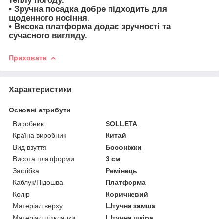
теплу погоду.
• Зручна посадка добре підходить для
щоденного носіння.
• Висока платформа додає зручності та
сучасного вигляду.
Приховати
Характеристики
Основні атрибути
Виробник
SOLLETA
Країна виробник
Китай
Вид взуття
Босоніжки
Висота платформи
3 см
Застібка
Ремінець
Каблук/Підошва
Платформа
Колір
Коричневий
Матеріал верху
Штучна замша
Матеріал підкладки
Штучна шкіра