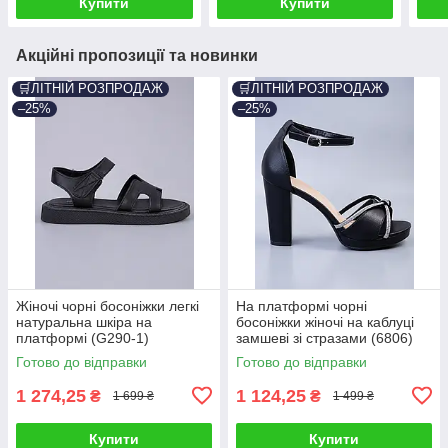
Купити
Купити
Акційні пропозиції та новинки
🛒ЛІТНІЙ РОЗПРОДАЖ
🛒ЛІТНІЙ РОЗПРОДАЖ
–25%
–25%
Жіночі чорні босоніжки легкі
На платформі чорні
натуральна шкіра на
босоніжки жіночі на каблуці
платформі (G290-1)
замшеві зі стразами (6806)
Готово до відправки
Готово до відправки
1 274,25
1 124,25
₴
₴
1 699 ₴
1 499 ₴
Купити
Купити