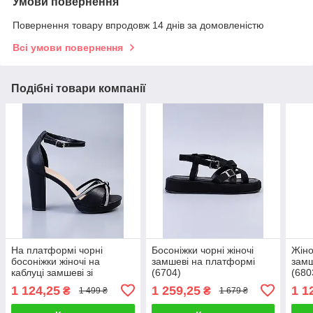
Умови повернення
Повернення товару впродовж 14 днів за домовленістю
Всі умови повернення
Подібні товари компанії
На платформі чорні
Босоніжки чорні жіночі
Жіно
босоніжки жіночі на
замшеві на платформі
замш
каблуці замшеві зі
(6704)
(680
стразами (6806)
1 124,25
1 259,25
1 1
₴
₴
1 499 ₴
1 679 ₴