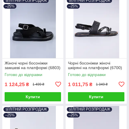
🛒ЛІТНІЙ РОЗПРОДАЖ
🛒ЛІТНІЙ РОЗПРОДАЖ
–25%
–25%
Жіночі чорні босоніжки
Чорні босоніжки жіночі
замшеві на платформі (6803)
шкіряні на платформі (6700)
Готово до відправки
Готово до відправки
1 124,25
1 011,75
₴
₴
1 499 ₴
1 349 ₴
Купити
Купити
🛒ЛІТНІЙ РОЗПРОДАЖ
🛒ЛІТНІЙ РОЗПРОДАЖ
–25%
–25%