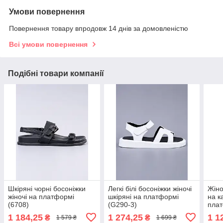
Умови повернення
Повернення товару впродовж 14 днів за домовленістю
Всі умови повернення
Подібні товари компанії
Шкіряні чорні босоніжки
Легкі білі босоніжки жіночі
Жіно
жіночі на платформі
шкіряні на платформі
на к
(6708)
(G290-3)
плат
1 184,25
1 274,25
1 1
₴
₴
1 579 ₴
1 699 ₴