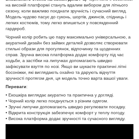
на високій платформі стануть вдалим вибором для літнього
сезону, коли важливо поєднати зручність і сучасний вигляд.
Модель чудово пасує до суконь, шортів, джинсів, спідниць і
легких костюмів, тому легко впишеться у повсякденний
гардероб.
Чорний колір робить цю пару максимально універсальною, а
акуратний дизайн без зайвих деталей дозволяє створювати
стильні образи для прогулянок, відпочинку та щоденних
справ. Зручна висока платформа додає комфорту під час
ходьби, а застібки на липучках допомагають швидко
зафіксувати взуття по нозі. Якщо ви шукаєте практичні літні
босоніжки, які виглядають охайно та дарують відчуття
зручності протягом дня, ця модель точно варта вашої уваги.
Переваги
:
• Екошкіра виглядає акуратно та практична у догляді.
• Чорний колір легко поєднується з різним одягом.
• Зручні липучки допомагають швидко регулювати посадку.
• Відкрита конструкція забезпечує комфорт у теплу погоду.
• Висока платформа додає зручності та сучасного вигляду.