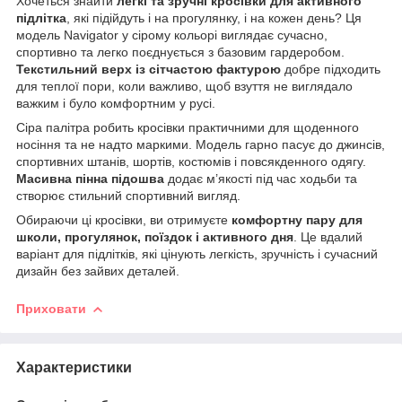
Хочеться знайти
легкі та зручні кросівки для активного
підлітка
, які підійдуть і на прогулянку, і на кожен день? Ця
модель Navigator у сірому кольорі виглядає сучасно,
спортивно та легко поєднується з базовим гардеробом.
Текстильний верх із сітчастою фактурою
добре підходить
для теплої пори, коли важливо, щоб взуття не виглядало
важким і було комфортним у русі.
Сіра палітра робить кросівки практичними для щоденного
носіння та не надто маркими. Модель гарно пасує до джинсів,
спортивних штанів, шортів, костюмів і повсякденного одягу.
Масивна пінна підошва
додає м’якості під час ходьби та
створює стильний спортивний вигляд.
Обираючи ці кросівки, ви отримуєте
комфортну пару для
школи, прогулянок, поїздок і активного дня
. Це вдалий
варіант для підлітків, які цінують легкість, зручність і сучасний
дизайн без зайвих деталей.
Приховати
Характеристики