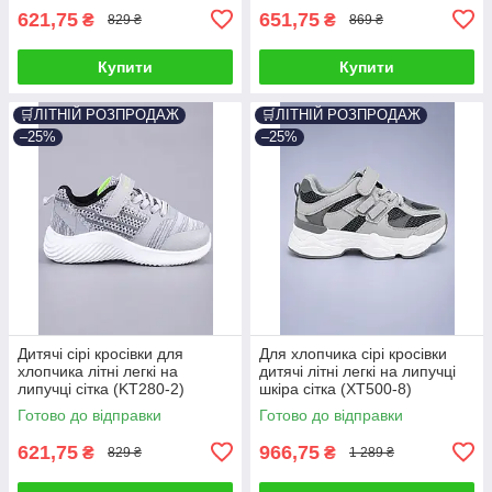
621,75
651,75
₴
₴
829 ₴
869 ₴
Купити
Купити
🛒ЛІТНІЙ РОЗПРОДАЖ
🛒ЛІТНІЙ РОЗПРОДАЖ
–25%
–25%
Дитячі сірі кросівки для
Для хлопчика сірі кросівки
хлопчика літні легкі на
дитячі літні легкі на липучці
липучці сітка (KT280-2)
шкіра сітка (XT500-8)
Готово до відправки
Готово до відправки
621,75
966,75
₴
₴
829 ₴
1 289 ₴