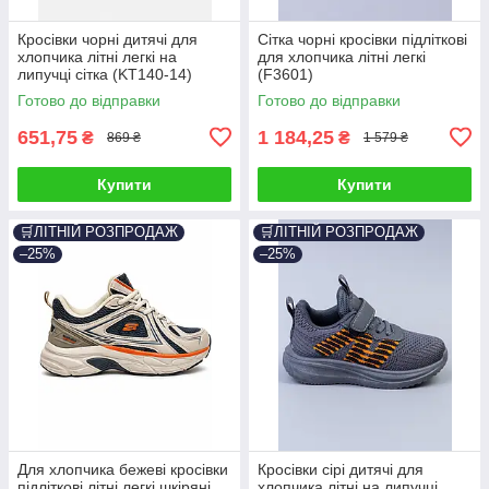
Кросівки чорні дитячі для
Сітка чорні кросівки підліткові
хлопчика літні легкі на
для хлопчика літні легкі
липучці сітка (KT140-14)
(F3601)
Готово до відправки
Готово до відправки
651,75
1 184,25
₴
₴
869 ₴
1 579 ₴
Купити
Купити
🛒ЛІТНІЙ РОЗПРОДАЖ
🛒ЛІТНІЙ РОЗПРОДАЖ
–25%
–25%
Для хлопчика бежеві кросівки
Кросівки сірі дитячі для
підліткові літні легкі шкіряні
хлопчика літні на липучці