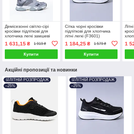
Демісезонні світло-сірі
Сітка чорні кросівки
Літн
кросівки підліткові для
підліткові для хлопчика
крос
хлопчика легкі замшеві
літні легкі (F3601)
хлоп
(D2621-9)
шкір
1 631,15
1 184,25
1 5
₴
₴
1 919 ₴
1 579 ₴
Купити
Купити
Акційні пропозиції та новинки
🛒ЛІТНІЙ РОЗПРОДАЖ
🛒ЛІТНІЙ РОЗПРОДАЖ
–25%
–25%