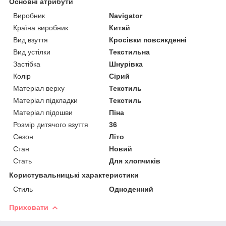
Основні атрибути
Виробник
Navigator
Країна виробник
Китай
Вид взуття
Кросівки повсякденні
Вид устілки
Текстильна
Застібка
Шнурівка
Колір
Сірий
Матеріал верху
Текстиль
Матеріал підкладки
Текстиль
Матеріал підошви
Піна
Розмір дитячого взуття
36
Сезон
Літо
Стан
Новий
Стать
Для хлопчиків
Користувальницькі характеристики
Стиль
Одноденний
Приховати