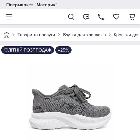
Гіпермаркет "Материк"
Товари та послуги
Взуття для хлопчиків
Кросівки для
🛒ЛІТНІЙ РОЗПРОДАЖ
–25%