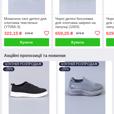
Мокасини сині дитячі для
Чорні дитячі босоніжки
Чорн
хлопчика текстильні
для хлопчика шкіряні на
для 
(Y7056-3)
липучці (1003)
липу
322,15
659,25
629
₴
₴
379 ₴
879 ₴
Купити
Купити
Акційні пропозиції та новинки
🛒ЛІТНІЙ РОЗПРОДАЖ
🛒ЛІТНІЙ РОЗПРОДАЖ
–25%
–25%