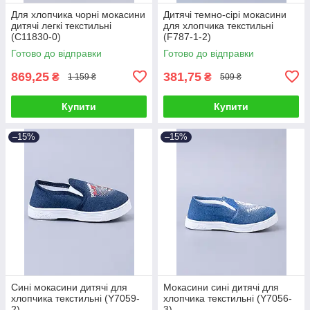
Для хлопчика чорні мокасини
Дитячі темно-сірі мокасини
дитячі легкі текстильні
для хлопчика текстильні
(C11830-0)
(F787-1-2)
Готово до відправки
Готово до відправки
869,25
381,75
₴
₴
1 159 ₴
509 ₴
Купити
Купити
–15%
–15%
Сині мокасини дитячі для
Мокасини сині дитячі для
хлопчика текстильні (Y7059-
хлопчика текстильні (Y7056-
2)
3)