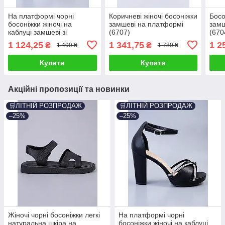
На платформі чорні
Коричневі жіночі босоніжки
Босо
босоніжки жіночі на
замшеві на платформі
замш
каблуці замшеві зі
(6707)
(670
стразами (6806)
1 124,25
1 341,75
1 2
₴
₴
1 499 ₴
1 789 ₴
Купити
Купити
Акційні пропозиції та новинки
🛒ЛІТНІЙ РОЗПРОДАЖ
🛒ЛІТНІЙ РОЗПРОДАЖ
–25%
–25%
Жіночі чорні босоніжки легкі
На платформі чорні
натуральна шкіра на
босоніжки жіночі на каблуці