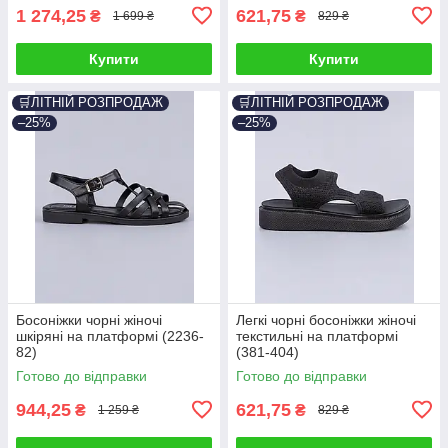
1 274,25
621,75
₴
₴
1 699 ₴
829 ₴
Купити
Купити
🛒ЛІТНІЙ РОЗПРОДАЖ
🛒ЛІТНІЙ РОЗПРОДАЖ
–25%
–25%
Босоніжки чорні жіночі
Легкі чорні босоніжки жіночі
шкіряні на платформі (2236-
текстильні на платформі
82)
(381-404)
Готово до відправки
Готово до відправки
944,25
621,75
₴
₴
1 259 ₴
829 ₴