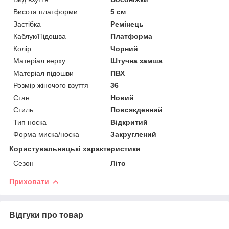
Висота платформи
5 см
Застібка
Ремінець
Каблук/Підошва
Платформа
Колір
Чорний
Матеріал верху
Штучна замша
Матеріал підошви
ПВХ
Розмір жіночого взуття
36
Стан
Новий
Стиль
Повсякденний
Тип носка
Відкритий
Форма миска/носка
Закруглений
Користувальницькі характеристики
Сезон
Літо
Приховати
Відгуки про товар