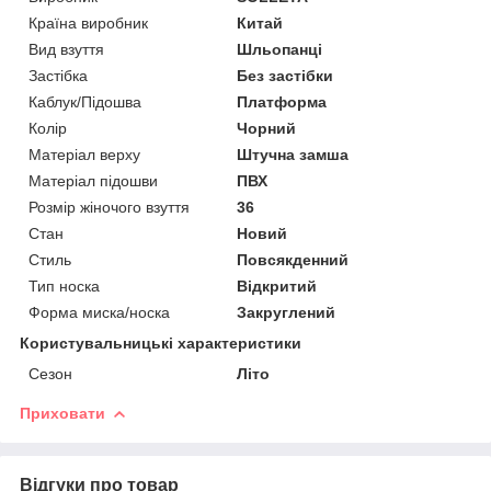
Країна виробник
Китай
Вид взуття
Шльопанці
Застібка
Без застібки
Каблук/Підошва
Платформа
Колір
Чорний
Матеріал верху
Штучна замша
Матеріал підошви
ПВХ
Розмір жіночого взуття
36
Стан
Новий
Стиль
Повсякденний
Тип носка
Відкритий
Форма миска/носка
Закруглений
Користувальницькі характеристики
Сезон
Літо
Приховати
Відгуки про товар