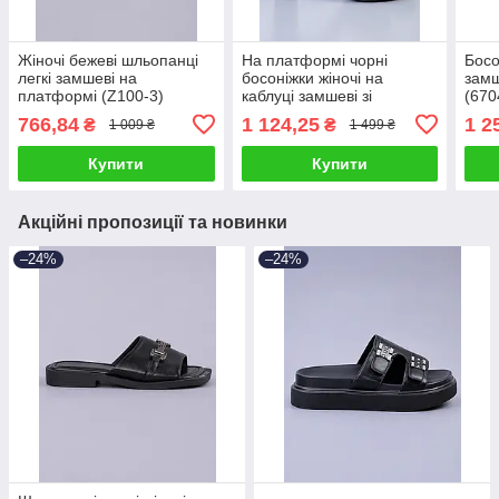
Жіночі бежеві шльопанці
На платформі чорні
Босо
легкі замшеві на
босоніжки жіночі на
замш
платформі (Z100-3)
каблуці замшеві зі
(670
стразами (6806)
766,84
1 124,25
1 2
₴
₴
1 009 ₴
1 499 ₴
Купити
Купити
Акційні пропозиції та новинки
–24%
–24%