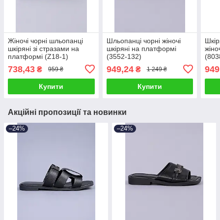
Жіночі чорні шльопанці
Шльопанці чорні жіночі
Шкір
шкіряні зі стразами на
шкіряні на платформі
жіно
платформі (Z18-1)
(3552-132)
(803
738,43
949,24
949
₴
₴
959 ₴
1 249 ₴
Купити
Купити
Акційні пропозиції та новинки
–24%
–24%