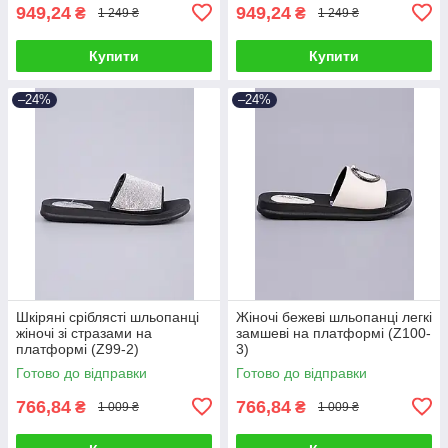
949,24
949,24
₴
₴
1 249 ₴
1 249 ₴
Купити
Купити
–24%
–24%
Шкіряні сріблясті шльопанці
Жіночі бежеві шльопанці легкі
жіночі зі стразами на
замшеві на платформі (Z100-
платформі (Z99-2)
3)
Готово до відправки
Готово до відправки
766,84
766,84
₴
₴
1 009 ₴
1 009 ₴