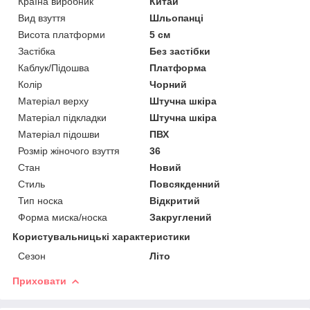
Країна виробник
Китай
Вид взуття
Шльопанці
Висота платформи
5 см
Застібка
Без застібки
Каблук/Підошва
Платформа
Колір
Чорний
Матеріал верху
Штучна шкіра
Матеріал підкладки
Штучна шкіра
Матеріал підошви
ПВХ
Розмір жіночого взуття
36
Стан
Новий
Стиль
Повсякденний
Тип носка
Відкритий
Форма миска/носка
Закруглений
Користувальницькі характеристики
Сезон
Літо
Приховати