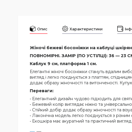
Опис
Характеристики
Інф
Жіночі бежеві босоніжки на каблуці шкіряні
ПОВНОМІРНІ. ЗАМІР (ПО УСТІЛЦІ): 36 — 23 СМ,
Каблук 9 см, платформа 1 см.
Елегантні жіночі босоніжки стануть вдалим вибо
вигляд і легко поєднується з платтям, спідниц
додає образу жіночності та витонченості. Купу
Переваги:
• Елегантний дизайн чудово підходить для святко
• Бежевий колір виглядає ніжно та універсально
• Стійкий добір додає образу жіночності та віз
• Лаконічна модель легко поєднується з різним 
• Екошкіра має акуратний та практичний вигляд 