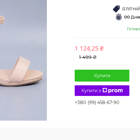
🛒ЛІТН
0
0
Дні
Готово
1 124,25 ₴
1 499 ₴
Купити
Купити з
+380 (99) 458-67-90