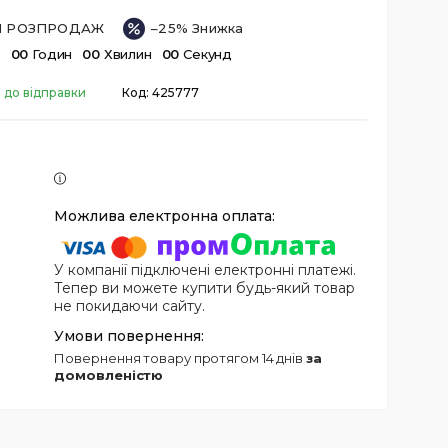
ІЙ РОЗПРОДАЖ
–25%
в
0
0
Годин
0
0
Хвилин
0
0
Секунд
 до відправки
Код:
425777
У компанії підключені електронні платежі.
Тепер ви можете купити будь-який товар
не покидаючи сайту.
повернення товару протягом 14 днів
за
домовленістю