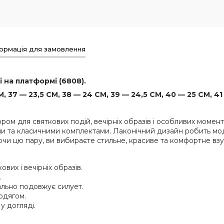
ормація для замовлення
 на платформі (6808).
 37 — 23,5 СМ, 38 — 24 СМ, 39 — 24,5 СМ, 40 — 25 СМ, 41
ром для святкових подій, вечірніх образів і особливих момен
ями та класичними комплектами. Лаконічний дизайн робить мо
ючи цю пару, ви вибираєте стильне, красиве та комфортне взу
вих і вечірніх образів.
.
уально подовжує силует.
одягом.
у догляді.