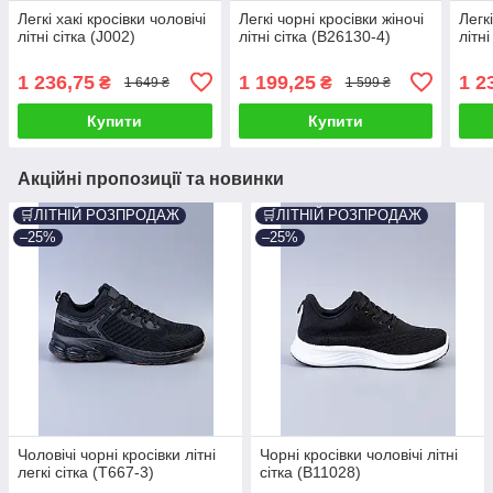
Легкі хакі кросівки чоловічі
Легкі чорні кросівки жіночі
Легкі
літні сітка (J002)
літні сітка (B26130-4)
літн
1 236,75
1 199,25
1 2
₴
₴
1 649 ₴
1 599 ₴
Купити
Купити
Акційні пропозиції та новинки
🛒ЛІТНІЙ РОЗПРОДАЖ
🛒ЛІТНІЙ РОЗПРОДАЖ
–25%
–25%
Чоловічі чорні кросівки літні
Чорні кросівки чоловічі літні
легкі сітка (T667-3)
сітка (B11028)