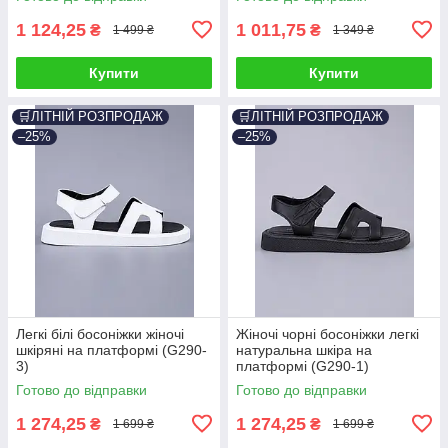
1 124,25
1 011,75
₴
₴
1 499 ₴
1 349 ₴
Купити
Купити
🛒ЛІТНІЙ РОЗПРОДАЖ
🛒ЛІТНІЙ РОЗПРОДАЖ
–25%
–25%
Легкі білі босоніжки жіночі
Жіночі чорні босоніжки легкі
шкіряні на платформі (G290-
натуральна шкіра на
3)
платформі (G290-1)
Готово до відправки
Готово до відправки
1 274,25
1 274,25
₴
₴
1 699 ₴
1 699 ₴