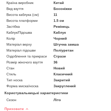
Країна виробник
Китай
Вид взуття
Босоніжки
Висота каблука (см)
11
Висота платформи
1.5 см
Застібка
Ремінець
Каблук/Підошва
Каблук
Колір
Чорний
Матеріал верху
Штучна замша
Матеріал підошви
Поліуретан
Оздоблення та прикраси
Стрази
Розмір жіночого взуття
36
Стан
Новий
Стиль
Класичний
Тип носка
Закритий
Форма миска/носка
Закруглений
Користувальницькі характеристики
Сезон
Літо
Приховати