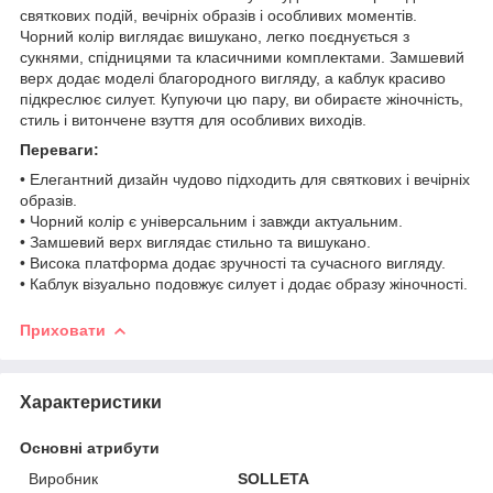
святкових подій, вечірніх образів і особливих моментів.
Чорний колір виглядає вишукано, легко поєднується з
сукнями, спідницями та класичними комплектами. Замшевий
верх додає моделі благородного вигляду, а каблук красиво
підкреслює силует. Купуючи цю пару, ви обираєте жіночність,
стиль і витончене взуття для особливих виходів.
Переваги:
• Елегантний дизайн чудово підходить для святкових і вечірніх
образів.
• Чорний колір є універсальним і завжди актуальним.
• Замшевий верх виглядає стильно та вишукано.
• Висока платформа додає зручності та сучасного вигляду.
• Каблук візуально подовжує силует і додає образу жіночності.
Приховати
Характеристики
Основні атрибути
Виробник
SOLLETA