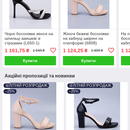
Чорні босоніжки жіночі на
Жіночі бежеві босоніжки
На п
шпильці замшеві зі
на каблуці шкіряні на
босо
стразами (L650-1)
платформі (6808)
кабл
стра
1 161,75
1 124,25
1 1
₴
₴
1 549 ₴
1 499 ₴
Купити
Купити
Акційні пропозиції та новинки
🛒ЛІТНІЙ РОЗПРОДАЖ
🛒ЛІТНІЙ РОЗПРОДАЖ
–25%
–25%