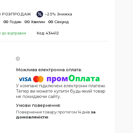
ІЙ РОЗПРОДАЖ
–25%
в
0
0
Годин
0
0
Хвилин
0
0
Секунд
о до відправки
Код:
434412
У компанії підключені електронні платежі.
Тепер ви можете купити будь-який товар
не покидаючи сайту.
повернення товару протягом 14 днів
за
домовленістю