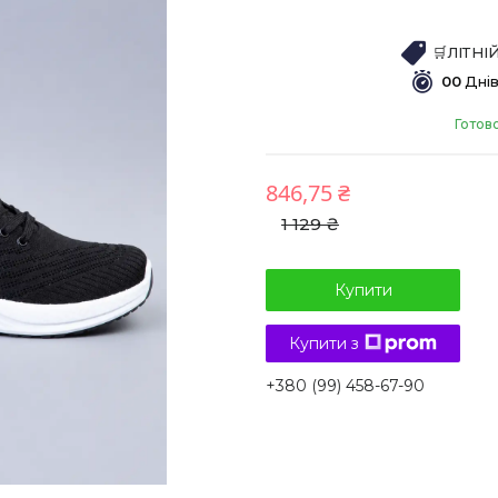
🛒ЛІТН
0
0
Дні
Готов
846,75 ₴
1 129 ₴
Купити
Купити з
+380 (99) 458-67-90