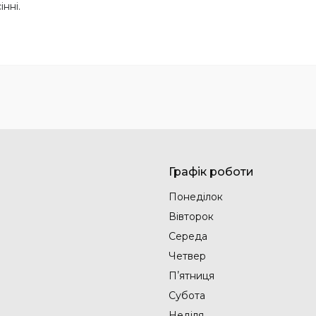
нні.
Графік роботи
Понеділок
Вівторок
Середа
Четвер
Пʼятниця
Субота
Неділя