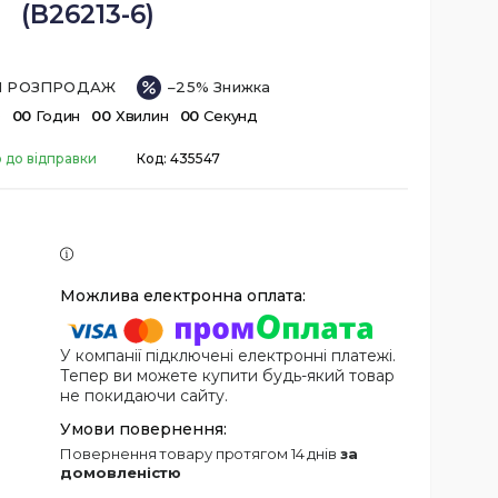
(B26213-6)
ІЙ РОЗПРОДАЖ
–25%
в
0
0
Годин
0
0
Хвилин
0
0
Секунд
о до відправки
Код:
435547
У компанії підключені електронні платежі.
Тепер ви можете купити будь-який товар
не покидаючи сайту.
повернення товару протягом 14 днів
за
домовленістю