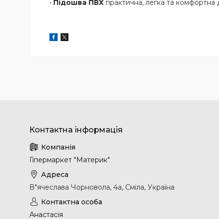
•
Підошва ПВХ
практична, легка та комфортна 
Гіпермаркет "Материк"
В"ячеслава Чорновола, 4а, Сміла, Україна
Анастасія