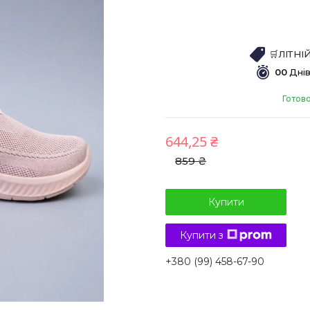
🛒ЛІТН
0
0
Дні
Готов
644,25 ₴
859 ₴
Купити
Купити з
+380 (99) 458-67-90