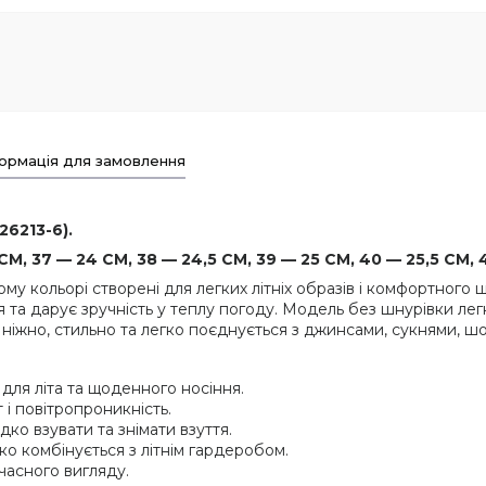
ормація для замовлення
26213-6).
М, 37 — 24 СМ, 38 — 24,5 СМ, 39 — 25 СМ, 40 — 25,5 СМ, 
 кольорі створені для легких літніх образів і комфортного 
та дарує зручність у теплу погоду. Модель без шнурівки легко
 ніжно, стильно та легко поєднується з джинсами, сукнями, ш
для літа та щоденного носіння.
і повітропроникність.
ко взувати та знімати взуття.
ко комбінується з літнім гардеробом.
часного вигляду.