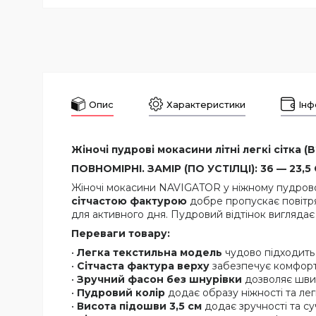
Опис
Характеристики
Інф
Жіночі пудрові мокасини літні легкі сітка (B
ПОВНОМІРНІ. ЗАМІР (ПО УСТІЛЦІ): 36 — 23,5 С
Жіночі мокасини NAVIGATOR у ніжному пудровому
сітчастою фактурою
добре пропускає повітря 
для активного дня. Пудровий відтінок виглядає
Переваги товару:
•
Легка текстильна модель
чудово підходить 
•
Сітчаста фактура верху
забезпечує комфорт 
•
Зручний фасон без шнурівки
дозволяє швид
•
Пудровий колір
додає образу ніжності та лег
•
Висота підошви 3,5 см
додає зручності та су