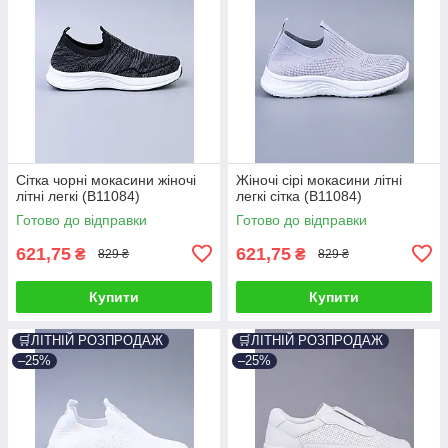
Сітка чорні мокасини жіночі
Жіночі сірі мокасини літні
літні легкі (B11084)
легкі сітка (B11084)
Готово до відправки
Готово до відправки
621,75
621,75
₴
₴
829 ₴
829 ₴
Купити
Купити
🛒ЛІТНІЙ РОЗПРОДАЖ
🛒ЛІТНІЙ РОЗПРОДАЖ
–25%
–25%