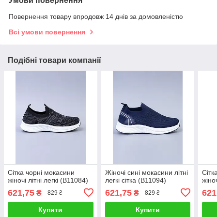
Умови повернення
Повернення товару впродовж 14 днів за домовленістю
Всі умови повернення
Подібні товари компанії
Сітка чорні мокасини
Жіночі сині мокасини літні
Сітк
жіночі літні легкі (B11084)
легкі сітка (B11094)
жіноч
621,75
621,75
621
₴
₴
829 ₴
829 ₴
Купити
Купити