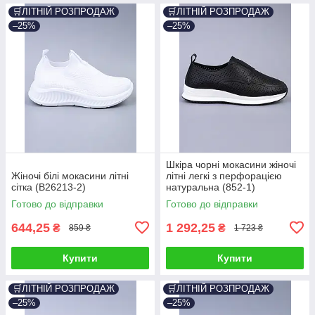
🛒ЛІТНІЙ РОЗПРОДАЖ
🛒ЛІТНІЙ РОЗПРОДАЖ
–25%
–25%
Шкіра чорні мокасини жіночі
Жіночі білі мокасини літні
літні легкі з перфорацією
сітка (B26213-2)
натуральна (852-1)
Готово до відправки
Готово до відправки
644,25
1 292,25
₴
₴
859 ₴
1 723 ₴
Купити
Купити
🛒ЛІТНІЙ РОЗПРОДАЖ
🛒ЛІТНІЙ РОЗПРОДАЖ
–25%
–25%