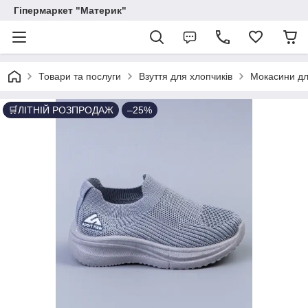
Гіпермаркет "Материк"
Товари та послуги
Взуття для хлопчиків
Мокасини дл
🛒ЛІТНІЙ РОЗПРОДАЖ
–25%