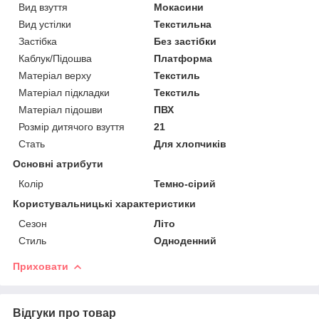
Вид взуття
Мокасини
Вид устілки
Текстильна
Застібка
Без застібки
Каблук/Підошва
Платформа
Матеріал верху
Текстиль
Матеріал підкладки
Текстиль
Матеріал підошви
ПВХ
Розмір дитячого взуття
21
Стать
Для хлопчиків
Основні атрибути
Колір
Темно-сірий
Користувальницькі характеристики
Сезон
Літо
Стиль
Одноденний
Приховати
Відгуки про товар