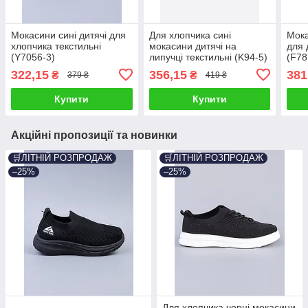
Мокасини сині дитячі для
Для хлопчика сині
Мока
хлопчика текстильні
мокасини дитячі на
для 
(Y7056-3)
липучці текстильні (K94-5)
(F78
322,15
356,15
381
₴
₴
379 ₴
419 ₴
Купити
Купити
Акційні пропозиції та новинки
🛒ЛІТНІЙ РОЗПРОДАЖ
🛒ЛІТНІЙ РОЗПРОДАЖ
–25%
–25%
Для хлопчика чорні мокасини