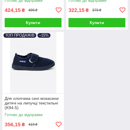
Готово до відправки
Готово до відправки
424,15
322,15
₴
₴
499 ₴
379 ₴
Купити
Купити
ТОП ПРОДАЖІВ
–15%
Для хлопчика сині мокасини
дитячі на липучці текстильні
(K94-5)
Готово до відправки
356,15
₴
419 ₴