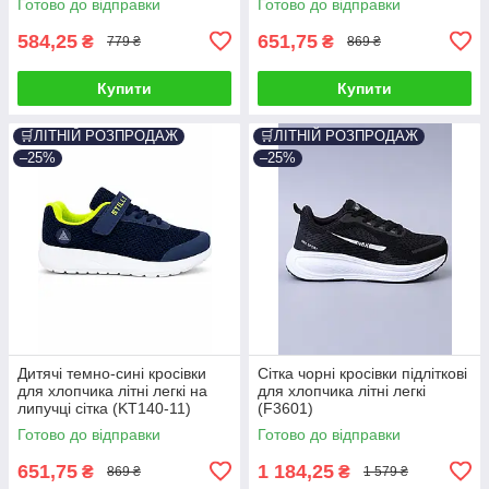
Готово до відправки
Готово до відправки
584,25
651,75
₴
₴
779 ₴
869 ₴
Купити
Купити
🛒ЛІТНІЙ РОЗПРОДАЖ
🛒ЛІТНІЙ РОЗПРОДАЖ
–25%
–25%
Дитячі темно-сині кросівки
Сітка чорні кросівки підліткові
для хлопчика літні легкі на
для хлопчика літні легкі
липучці сітка (KT140-11)
(F3601)
Готово до відправки
Готово до відправки
651,75
1 184,25
₴
₴
869 ₴
1 579 ₴