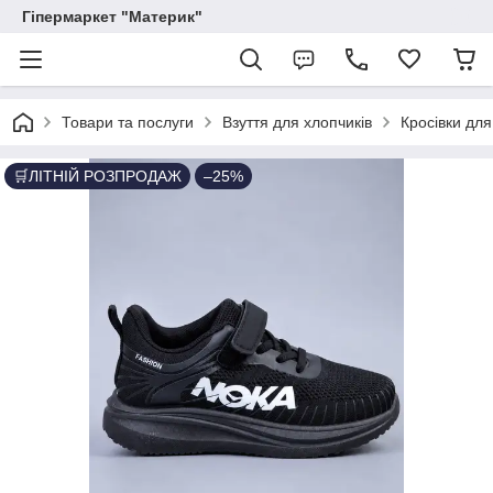
Гіпермаркет "Материк"
Товари та послуги
Взуття для хлопчиків
Кросівки для
🛒ЛІТНІЙ РОЗПРОДАЖ
–25%