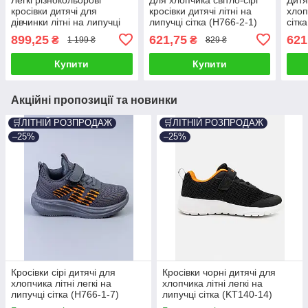
кросівки дитячі для
кросівки дитячі літні на
хлоп
дівчинки літні на липучці
липучці сітка (H766-2-1)
сітк
шкіра сітка (BY5249-3C)
899,25
621,75
621
₴
₴
1 199 ₴
829 ₴
Купити
Купити
Акційні пропозиції та новинки
🛒ЛІТНІЙ РОЗПРОДАЖ
🛒ЛІТНІЙ РОЗПРОДАЖ
–25%
–25%
Кросівки сірі дитячі для
Кросівки чорні дитячі для
хлопчика літні легкі на
хлопчика літні легкі на
липучці сітка (H766-1-7)
липучці сітка (KT140-14)