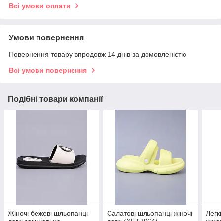
Всі умови оплати
Умови повернення
Повернення товару впродовж 14 днів за домовленістю
Всі умови повернення
Подібні товари компанії
Жіночі бежеві шльопанці
Салатові шльопанці жіночі
Легк
легкі замшеві на
легкі (XET7964)
жіно