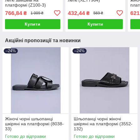
платформі (Z100-3)
плат
766,84
432,44
621
₴
₴
1 009 ₴
569 ₴
Купити
Купити
Акційні пропозиції та новинки
–24%
–24%
Жіночі чорні шльопанці
Шльопанці чорні жіночі
шкіряні на платформі (8038-
шкіряні на платформі (3552-
33)
132)
Готово до відправки
Готово до відправки