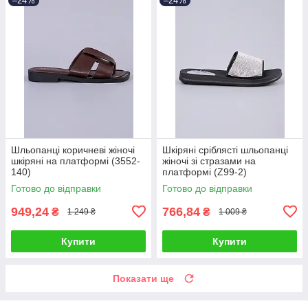
–24%
–24%
Шльопанці коричневі жіночі
Шкіряні сріблясті шльопанці
шкіряні на платформі (3552-
жіночі зі стразами на
140)
платформі (Z99-2)
Готово до відправки
Готово до відправки
949,24
766,84
₴
₴
1 249 ₴
1 009 ₴
Купити
Купити
Показати ще