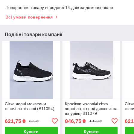
Повернення товару впродовж 14 днів за домовленістю
Всі умови повернення
Подібні товари компанії
Сітка чорні мокасини
Кросівки чоловічі сітка
Сітк
жіночі літні легкі (B11094)
чорні літні легкі дихаючі на
жіноч
шнурівці B11079
621,75
846,75
621
₴
₴
829 ₴
1 129 ₴
Купити
Купити