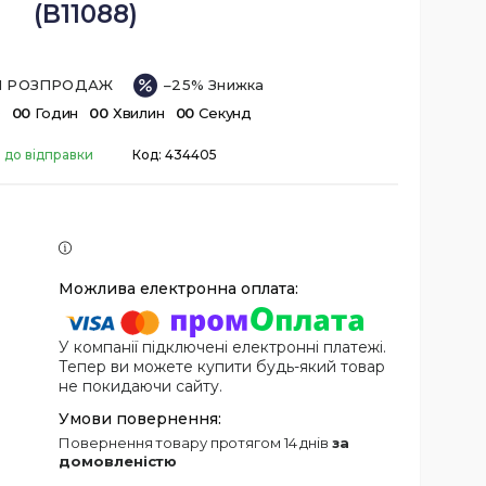
(B11088)
ІЙ РОЗПРОДАЖ
–25%
в
0
0
Годин
0
0
Хвилин
0
0
Секунд
 до відправки
Код:
434405
У компанії підключені електронні платежі.
Тепер ви можете купити будь-який товар
не покидаючи сайту.
повернення товару протягом 14 днів
за
домовленістю