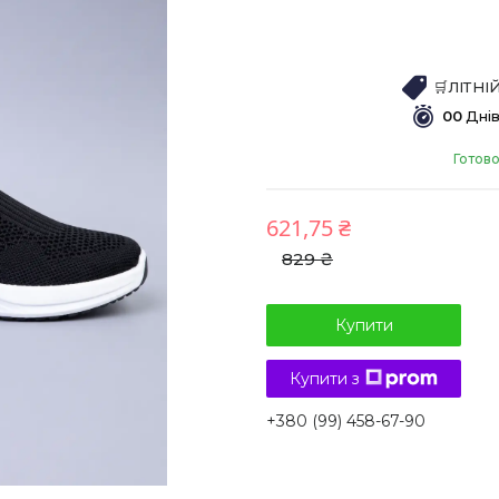
🛒ЛІТН
0
0
Дні
Готово
621,75 ₴
829 ₴
Купити
Купити з
+380 (99) 458-67-90