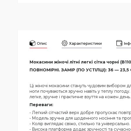
Опис
Характеристики
Інф
Мокасини жіночі літні легкі сітка чорні (B110
ПОВНОМІРНІ. ЗАМІР (ПО УСТІЛЦІ): 36 — 23,5 С
Ці жіночі мокасини стануть чудовим вибором дл
ноги почуваються зручно навіть у теплу погоду
легке, зручне і практичне взуття на кожен день.
Переваги:
• Легкий сітчастий верх добре пропускає повітр
• Модель зручна для щоденного носіння та про
• Колір виглядає свіжо, стильно та універсально.
• Висока платформа додає зручності та сучасно