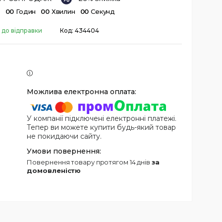
в
0
0
Годин
0
0
Хвилин
0
0
Секунд
 до відправки
Код:
434404
У компанії підключені електронні платежі.
Тепер ви можете купити будь-який товар
не покидаючи сайту.
повернення товару протягом 14 днів
за
домовленістю