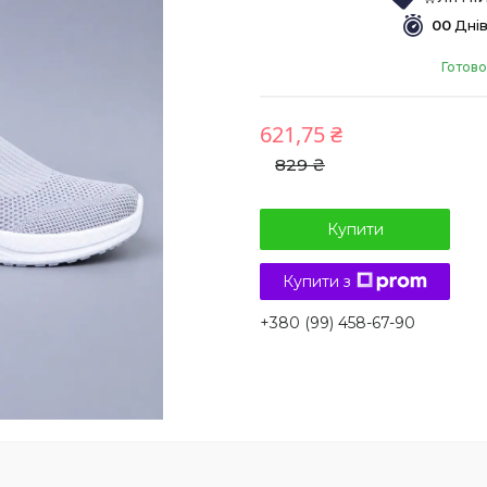
0
0
Дні
Готово
621,75 ₴
829 ₴
Купити
Купити з
+380 (99) 458-67-90