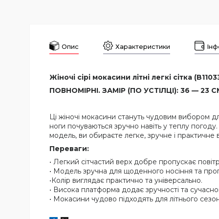
Опис
Характеристики
Інф
Жіночі сірі мокасини літні легкі сітка (B11033
ПОВНОМІРНІ. ЗАМІР (ПО УСТІЛЦІ): 36 — 23 СМ,
Ці жіночі мокасини стануть чудовим вибором дл
ноги почуваються зручно навіть у теплу погоду
модель, ви обираєте легке, зручне і практичне 
Переваги:
• Легкий сітчастий верх добре пропускає повітр
• Модель зручна для щоденного носіння та про
•Колір виглядає практично та універсально.
• Висока платформа додає зручності та сучасно
• Мокасини чудово підходять для літнього сезон