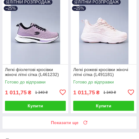
🛒ЛІТНІЙ РОЗПРОДАЖ
🛒ЛІТНІЙ РОЗПРОДАЖ
–25%
–25%
Легкі фіолетові кросівки
Легкі рожеві кросівки жіночі
жіночі літні сітка (L461232)
літні сітка (L491181)
Готово до відправки
Готово до відправки
1 011,75
1 011,75
₴
₴
1 349 ₴
1 349 ₴
Купити
Купити
Показати ще