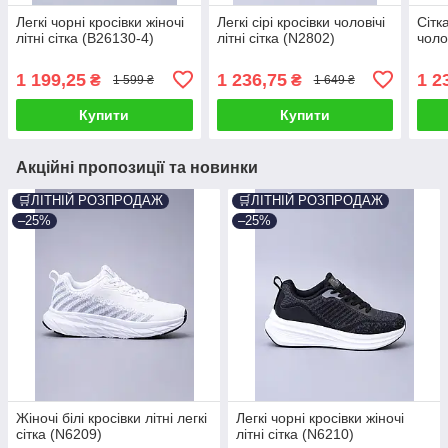
Легкі чорні кросівки жіночі
Легкі сірі кросівки чоловічі
Сітк
літні сітка (B26130-4)
літні сітка (N2802)
чолов
1 199,25
1 236,75
1 2
₴
₴
1 599 ₴
1 649 ₴
Купити
Купити
Акційні пропозиції та новинки
🛒ЛІТНІЙ РОЗПРОДАЖ
🛒ЛІТНІЙ РОЗПРОДАЖ
–25%
–25%
Жіночі білі кросівки літні легкі
Легкі чорні кросівки жіночі
сітка (N6209)
літні сітка (N6210)