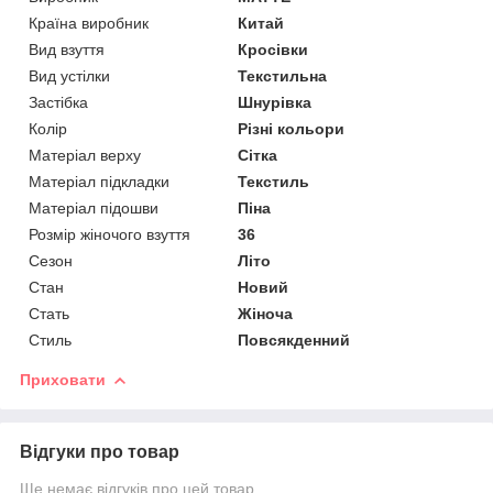
Країна виробник
Китай
Вид взуття
Кросівки
Вид устілки
Текстильна
Застібка
Шнурівка
Колір
Різні кольори
Матеріал верху
Сітка
Матеріал підкладки
Текстиль
Матеріал підошви
Піна
Розмір жіночого взуття
36
Сезон
Літо
Стан
Новий
Стать
Жіноча
Стиль
Повсякденний
Приховати
Відгуки про товар
Ще немає відгуків про цей товар