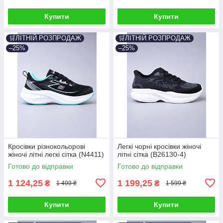
Купити
Купити
🛒ЛІТНІЙ РОЗПРОДАЖ
🛒ЛІТНІЙ РОЗПРОДАЖ
–25%
–25%
Кросівки різнокольорові
Легкі чорні кросівки жіночі
жіночі літні легкі сітка (N4411)
літні сітка (B26130-4)
Готово до відправки
Готово до відправки
1 124,25
1 199,25
₴
₴
1 499 ₴
1 599 ₴
Купити
Купити