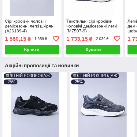
Сірі кросівки чоловічі
Текстильні сірі кросівки
Легкі
демісезонні легкі шкіряні
чоловічі демісезонні легкі
демі
(A26139-4)
(M7507-9)
шкір
1 580,15
1 733,15
1 7
₴
₴
1 859 ₴
2 039 ₴
Купити
Купити
Акційні пропозиції та новинки
🛒ЛІТНІЙ РОЗПРОДАЖ
🛒ЛІТНІЙ РОЗПРОДАЖ
–25%
–25%