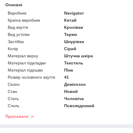
Основні
Виробник
Navigator
Країна виробник
Китай
Вид взуття
Кросівки
Вид устілки
Термо
Застібка
Шнурівка
Колір
Сірий
Матеріал верху
Штучна шкіра
Матеріал підкладки
Текстиль
Матеріал підошви
Піна
Розмір чоловічого взуття
41
Сезон
Демісезон
Стан
Новий
Стать
Чоловіча
Стиль
Повсякденний
Приховати