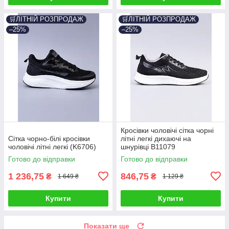
🛒ЛІТНІЙ РОЗПРОДАЖ
🛒ЛІТНІЙ РОЗПРОДАЖ
–25%
–25%
Кросівки чоловічі сітка чорні
Сітка чорно-білі кросівки
літні легкі дихаючі на
чоловічі літні легкі (K6706)
шнурівці B11079
Готово до відправки
Готово до відправки
1 236,75
846,75
₴
₴
1 649 ₴
1 129 ₴
Купити
Купити
Показати ще