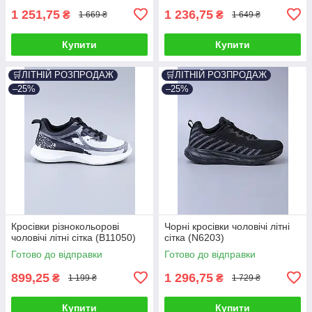
1 251,75
1 236,75
₴
₴
1 669 ₴
1 649 ₴
Купити
Купити
🛒ЛІТНІЙ РОЗПРОДАЖ
🛒ЛІТНІЙ РОЗПРОДАЖ
–25%
–25%
Кросівки різнокольорові
Чорні кросівки чоловічі літні
чоловічі літні сітка (B11050)
сітка (N6203)
Готово до відправки
Готово до відправки
899,25
1 296,75
₴
₴
1 199 ₴
1 729 ₴
Купити
Купити