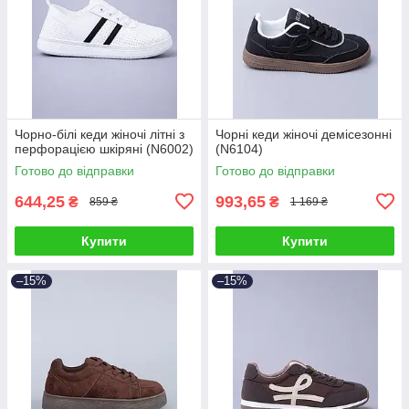
Чорно-білі кеди жіночі літні з
Чорні кеди жіночі демісезонні
перфорацією шкіряні (N6002)
(N6104)
Готово до відправки
Готово до відправки
644,25
993,65
₴
₴
859 ₴
1 169 ₴
Купити
Купити
–15%
–15%