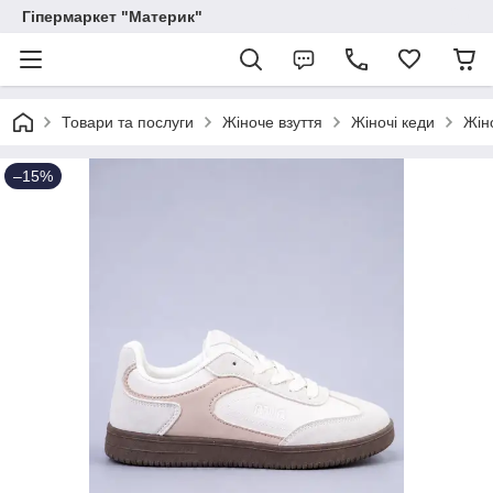
Гіпермаркет "Материк"
Товари та послуги
Жіноче взуття
Жіночі кеди
Жін
–15%