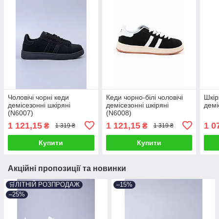
Чоловічі чорні кеди
Кеди чорно-білі чоловічі
Шкір
демісезонні шкіряні
демісезонні шкіряні
демі
(N6007)
(N6008)
1 121,15
1 121,15
1 0
₴
₴
1 319 ₴
1 319 ₴
Купити
Купити
Акційні пропозиції та новинки
🛒ЛІТНІЙ РОЗПРОДАЖ
–15%
–25%