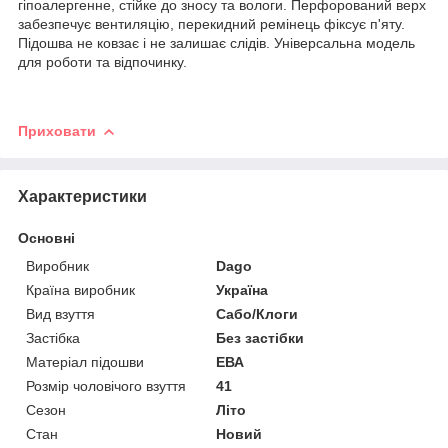
гіпоалергенне, стійке до зносу та вологи. Перфорований верх
забезпечує вентиляцію, перекидний ремінець фіксує п'яту.
Підошва не ковзає і не залишає слідів. Універсальна модель
для роботи та відпочинку.
Приховати
Характеристики
Основні
Виробник
Dago
Країна виробник
Україна
Вид взуття
Сабо/Клоги
Застібка
Без застібки
Матеріал підошви
ЕВА
Розмір чоловічого взуття
41
Сезон
Літо
Стан
Новий