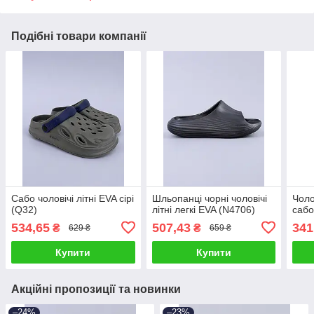
Подібні товари компанії
Сабо чоловічі літні EVA сірі
Шльопанці чорні чоловічі
Чоло
(Q32)
літні легкі EVA (N4706)
сабо
534,65
507,43
341
₴
₴
629 ₴
659 ₴
Купити
Купити
Акційні пропозиції та новинки
–24%
–23%