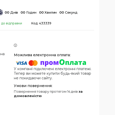
0
0
Днів
0
0
Годин
0
0
Хвилин
0
0
Секунд
 до відправки
Код:
433339
 на
У компанії підключені електронні платежі.
Тепер ви можете купити будь-який товар
не покидаючи сайту.
повернення товару протягом 14 днів
за
домовленістю