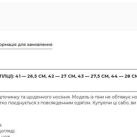
ормація для замовлення
ЛЦІ): 41 — 26,5 СМ, 42 — 27 СМ, 43 — 27,5 СМ, 44 — 28 СМ
відпочинку та щоденного носіння. Модель із піни не обтяжує н
егко поєднується з повсякденним одягом. Купуючи ці сабо, ви 
.
догляді.
нозі.