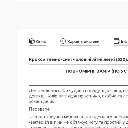
Опис
Характеристики
Інф
Крокси темно-сині чоловічі літні легкі (520).
ПОВНОМІРНІ. ЗАМІР (ПО УСТІ
Легкі чоловічі сабо чудово підійдуть для літа, 
догляді. Колір виглядає практично, охайно та л
кожен день.
Переваги:
• легка та зручна модель для щоденного носіння
• матеріал із піни не обтяжує ногу та простий у 
• ремінець допомагає краще фіксувати взуття на 