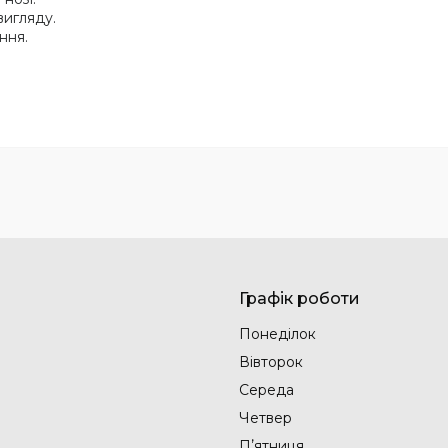
вигляду.
ння.
Графік роботи
Понеділок
Вівторок
Середа
Четвер
Пʼятниця