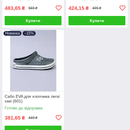
483,65
424,15
₴
₴
569 ₴
499 ₴
Купити
Купити
Новинка
–15%
Сабо EVA для хлопчика легкі
хакі (601)
Готово до відправки
381,65
₴
449 ₴