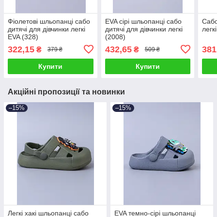
Фіолетові шльопанці сабо
EVA сірі шльопанці сабо
Сабо
дитячі для дівчинки легкі
дитячі для дівчинки легкі
легкі
EVA (328)
(2008)
322,15
432,65
381
₴
₴
379 ₴
509 ₴
Купити
Купити
Акційні пропозиції та новинки
–15%
–15%
Легкі хакі шльопанці сабо
EVA темно-сірі шльопанці