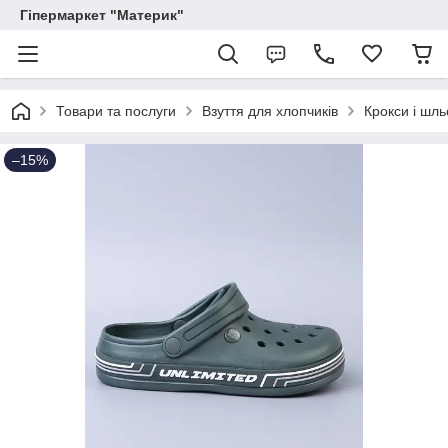
Гіпермаркет "Материк"
Товари та послуги
Взуття для хлопчиків
Крокси і шль
–15%