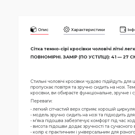
Опис
Характеристики
Інф
Сітка темно-сірі кросівки чоловічі літні легк
ПОВНОМІРНІ. ЗАМІР (ПО УСТІЛЦІ): 41 — 27 СМ
Стильні чоловічі кросівки чудово підійдуть дл
пропускає повітря та зручно сидить на нозі. Т
кросівки, ви обираєте функціональне, зручне і 
Переваги:
• легкий сітчастий верх сприяє хорошій циркуляц
• модель зручно сидить на нозі та підходить дл
• м’яка підошва забезпечує комфорт під час ход
• висота підошви додає зручності та сучасного 
• колір є практичним і універсальним для різного