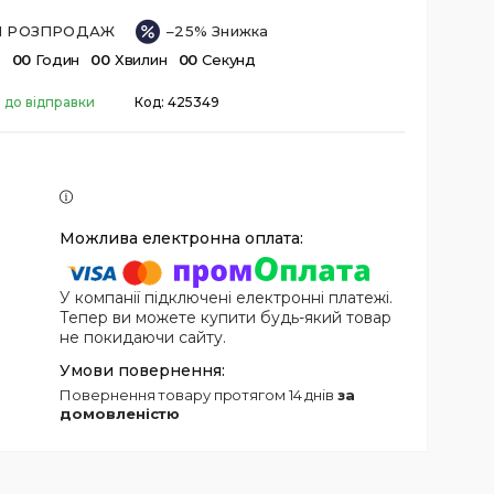
ІЙ РОЗПРОДАЖ
–25%
в
0
0
Годин
0
0
Хвилин
0
0
Секунд
 до відправки
Код:
425349
У компанії підключені електронні платежі.
Тепер ви можете купити будь-який товар
не покидаючи сайту.
повернення товару протягом 14 днів
за
домовленістю