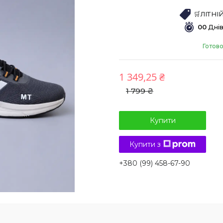
🛒ЛІТН
0
0
Дні
Готово
1 349,25 ₴
1 799 ₴
Купити
Купити з
+380 (99) 458-67-90