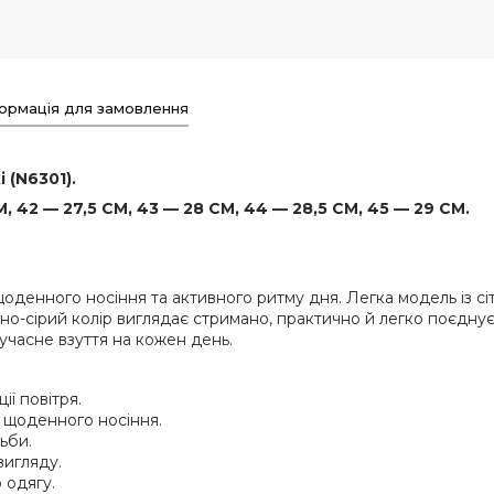
ормація для замовлення
і (N6301).
, 42 — 27,5 СМ, 43 — 28 СМ, 44 — 28,5 СМ, 45 — 29 СМ.
я щоденного носіння та активного ритму дня. Легка модель із 
емно-сірий колір виглядає стримано, практично й легко поєдн
сучасне взуття на кожен день.
ії повітря.
я щоденного носіння.
ьби.
вигляду.
 одягу.