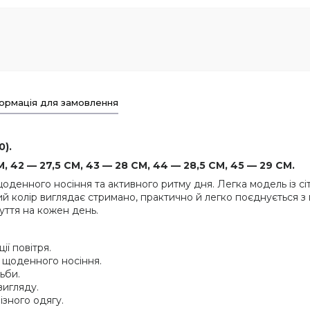
ормація для замовлення
0).
, 42 — 27,5 СМ, 43 — 28 СМ, 44 — 28,5 СМ, 45 — 29 СМ.
я щоденного носіння та активного ритму дня. Легка модель із 
рий колір виглядає стримано, практично й легко поєднується 
уття на кожен день.
ії повітря.
я щоденного носіння.
ьби.
вигляду.
ізного одягу.