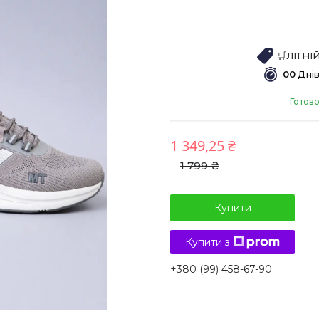
🛒ЛІТН
0
0
Дні
Готово
1 349,25 ₴
1 799 ₴
Купити
Купити з
+380 (99) 458-67-90