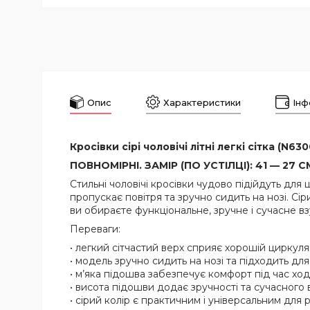
Опис
Характеристики
Інф
Кросівки сірі чоловічі літні легкі сітка (N630
ПОВНОМІРНІ. ЗАМІР (ПО УСТІЛЦІ): 41 — 27 СМ
Стильні чоловічі кросівки чудово підійдуть дл
пропускає повітря та зручно сидить на нозі. Сі
ви обираєте функціональне, зручне і сучасне вз
Переваги:
• легкий сітчастий верх сприяє хорошій циркуляц
• модель зручно сидить на нозі та підходить дл
• м’яка підошва забезпечує комфорт під час ход
• висота підошви додає зручності та сучасного 
• сірий колір є практичним і універсальним для р