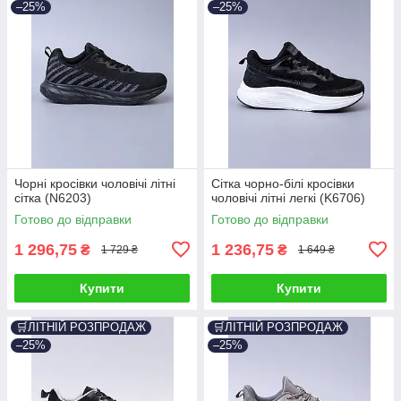
–25%
–25%
Чорні кросівки чоловічі літні
Сітка чорно-білі кросівки
сітка (N6203)
чоловічі літні легкі (K6706)
Готово до відправки
Готово до відправки
1 296,75
1 236,75
₴
₴
1 729 ₴
1 649 ₴
Купити
Купити
🛒ЛІТНІЙ РОЗПРОДАЖ
🛒ЛІТНІЙ РОЗПРОДАЖ
–25%
–25%