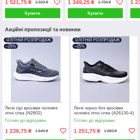
1 521,75
1 349,25
1 2
₴
₴
2 029 ₴
1 799 ₴
Купити
Купити
Акційні пропозиції та новинки
🛒ЛІТНІЙ РОЗПРОДАЖ
🛒ЛІТНІЙ РОЗПРОДАЖ
–25%
–25%
Легкі сірі кросівки чоловічі
Легкі чорно-білі кросівки
літні сітка (N2802)
чоловічі літні сітка (A26130-4)
Готово до відправки
Готово до відправки
1 236,75
1 251,75
₴
₴
1 649 ₴
1 669 ₴