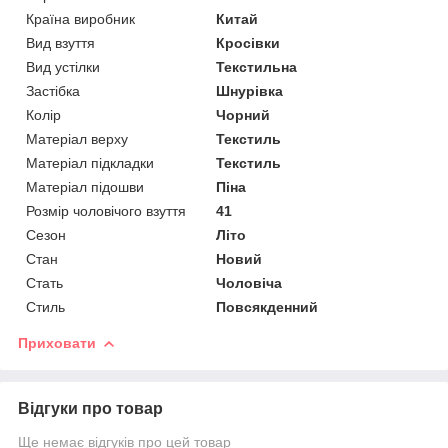
Країна виробник
Китай
Вид взуття
Кросівки
Вид устілки
Текстильна
Застібка
Шнурівка
Колір
Чорний
Матеріал верху
Текстиль
Матеріал підкладки
Текстиль
Матеріал підошви
Піна
Розмір чоловічого взуття
41
Сезон
Літо
Стан
Новий
Стать
Чоловіча
Стиль
Повсякденний
Приховати
Відгуки про товар
Ще немає відгуків про цей товар