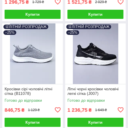
1 296,75
1 521,75
₴
₴
1 729 ₴
2 029 ₴
Купити
Купити
🛒ЛІТНІЙ РОЗПРОДАЖ
🛒ЛІТНІЙ РОЗПРОДАЖ
–25%
–25%
Кросівки сірі чоловічі літні
Літні чорні кросівки чоловічі
сітка (B11078)
легкі сітка (J007)
Готово до відправки
Готово до відправки
846,75
1 236,75
₴
₴
1 129 ₴
1 649 ₴
Купити
Купити