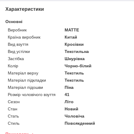
Характеристики
Основні
Виробник
MATTE
Країна виробник
Китай
Вид взуття
Кросівки
Вид устілки
Текстильна
Застібка
Шнурівка
Колір
Чорно-білий
Матеріал верху
Текстиль
Матеріал підкладки
Текстиль
Матеріал підошви
Піна
Розмір чоловічого взуття
41
Сезон
Літо
Стан
Новий
Стать
Чоловіча
Стиль
Повсякденний
Приховати