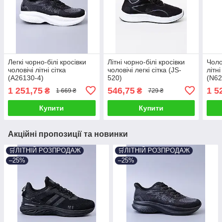
Легкі чорно-білі кросівки
Літні чорно-білі кросівки
Чоло
чоловічі літні сітка
чоловічі легкі сітка (JS-
літні
(A26130-4)
520)
(N62
1 251,75
546,75
1 5
₴
₴
1 669 ₴
729 ₴
Купити
Купити
Акційні пропозиції та новинки
🛒ЛІТНІЙ РОЗПРОДАЖ
🛒ЛІТНІЙ РОЗПРОДАЖ
–25%
–25%