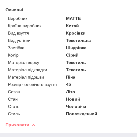
Основні
Виробник
MATTE
Країна виробник
Китай
Вид взуття
Кросівки
Вид устілки
Текстильна
Застібка
Шнурівка
Колір
Сірий
Матеріал верху
Текстиль
Матеріал підкладки
Текстиль
Матеріал підошви
Піна
Розмір чоловічого взуття
45
Сезон
Літо
Стан
Новий
Стать
Чоловіча
Стиль
Повсякденний
Приховати