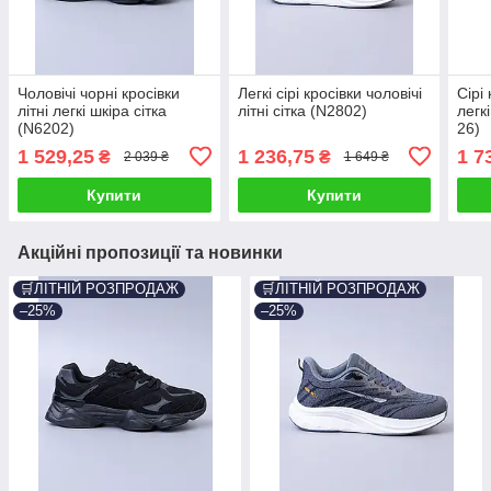
Чоловічі чорні кросівки
Легкі сірі кросівки чоловічі
Сірі 
літні легкі шкіра сітка
літні сітка (N2802)
легк
(N6202)
26)
1 529,25
1 236,75
1 7
₴
₴
2 039 ₴
1 649 ₴
Купити
Купити
Акційні пропозиції та новинки
🛒ЛІТНІЙ РОЗПРОДАЖ
🛒ЛІТНІЙ РОЗПРОДАЖ
–25%
–25%