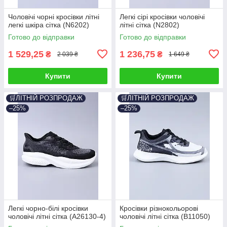
Чоловічі чорні кросівки літні
Легкі сірі кросівки чоловічі
легкі шкіра сітка (N6202)
літні сітка (N2802)
Готово до відправки
Готово до відправки
1 529,25
1 236,75
₴
₴
2 039 ₴
1 649 ₴
Купити
Купити
🛒ЛІТНІЙ РОЗПРОДАЖ
🛒ЛІТНІЙ РОЗПРОДАЖ
–25%
–25%
Легкі чорно-білі кросівки
Кросівки різнокольорові
чоловічі літні сітка (A26130-4)
чоловічі літні сітка (B11050)