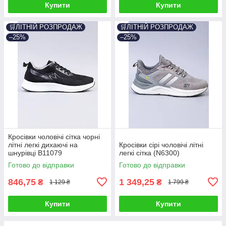
Купити
Купити
🛒ЛІТНІЙ РОЗПРОДАЖ
🛒ЛІТНІЙ РОЗПРОДАЖ
–25%
–25%
Кросівки чоловічі сітка чорні
літні легкі дихаючі на
Кросівки сірі чоловічі літні
шнурівці B11079
легкі сітка (N6300)
Готово до відправки
Готово до відправки
846,75
1 349,25
₴
₴
1 129 ₴
1 799 ₴
Купити
Купити