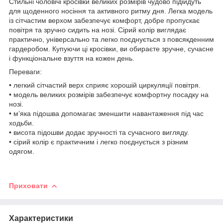
Стильні чоловічі кросівки великих розмірів чудово підійдуть
для щоденного носіння та активного ритму дня. Легка модель
із сітчастим верхом забезпечує комфорт, добре пропускає
повітря та зручно сидить на нозі. Сірий колір виглядає
практично, універсально та легко поєднується з повсякденним
гардеробом. Купуючи ці кросівки, ви обираєте зручне, сучасне
і функціональне взуття на кожен день.
Переваги:
• легкий сітчастий верх сприяє хорошій циркуляції повітря.
• модель великих розмірів забезпечує комфортну посадку на
нозі.
• м’яка підошва допомагає зменшити навантаження під час
ходьби.
• висота підошви додає зручності та сучасного вигляду.
• сірий колір є практичним і легко поєднується з різним
одягом.
Приховати
Характеристики