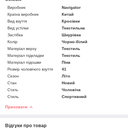
Виробник
Navigator
Країна виробник
Китай
Вид взуття
Кросівки
Вид устілки
Текстильна
Застібка
Шнурівка
Колір
Чорно-білий
Матеріал верху
Текстиль
Матеріал підкладки
Текстиль
Матеріал підошви
Піна
Розмір чоловічого взуття
41
Сезон
Літо
Стан
Новий
Стать
Чоловіча
Стиль
Спортивний
Приховати
Відгуки про товар