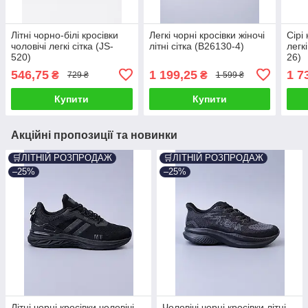
Літні чорно-білі кросівки
Легкі чорні кросівки жіночі
Сірі 
чоловічі легкі сітка (JS-
літні сітка (B26130-4)
легк
520)
26)
546,75
1 199,25
1 7
₴
₴
729 ₴
1 599 ₴
Купити
Купити
Акційні пропозиції та новинки
🛒ЛІТНІЙ РОЗПРОДАЖ
🛒ЛІТНІЙ РОЗПРОДАЖ
–25%
–25%
Літні чорні кросівки чоловічі
Чоловічі чорні кросівки літні