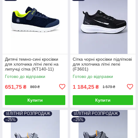
Дитячі темно-сині кросівки
Сітка чорні кросівки підліткові
для хлопчика літні легкі на
для хлопчика літні легкі
липучці сітка (KT140-11)
(F3601)
Готово до відправки
Готово до відправки
651,75
1 184,25
₴
₴
869 ₴
1 579 ₴
Купити
Купити
🛒ЛІТНІЙ РОЗПРОДАЖ
🛒ЛІТНІЙ РОЗПРОДАЖ
–25%
–25%