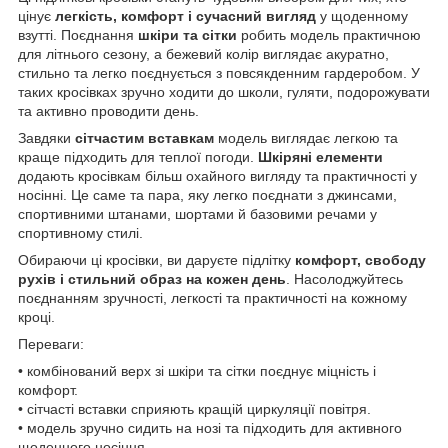
цінує
легкість, комфорт і сучасний вигляд
у щоденному
взутті. Поєднання
шкіри та сітки
робить модель практичною
для літнього сезону, а бежевий колір виглядає акуратно,
стильно та легко поєднується з повсякденним гардеробом. У
таких кросівках зручно ходити до школи, гуляти, подорожувати
та активно проводити день.
Завдяки
сітчастим вставкам
модель виглядає легкою та
краще підходить для теплої погоди.
Шкіряні елементи
додають кросівкам більш охайного вигляду та практичності у
носінні. Це саме та пара, яку легко поєднати з джинсами,
спортивними штанами, шортами й базовими речами у
спортивному стилі.
Обираючи ці кросівки, ви даруєте підлітку
комфорт, свободу
рухів і стильний образ на кожен день
. Насолоджуйтесь
поєднанням зручності, легкості та практичності на кожному
кроці.
Переваги:
• комбінований верх зі шкіри та сітки поєднує міцність і
комфорт.
• сітчасті вставки сприяють кращій циркуляції повітря.
• модель зручно сидить на нозі та підходить для активного
щоденного носіння.