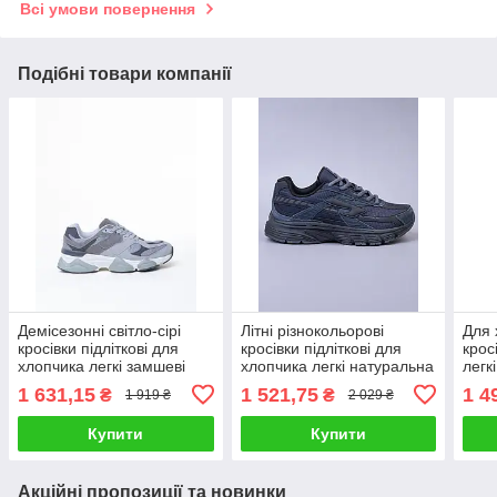
Всі умови повернення
Подібні товари компанії
Демісезонні світло-сірі
Літні різнокольорові
Для 
кросівки підліткові для
кросівки підліткові для
кросі
хлопчика легкі замшеві
хлопчика легкі натуральна
легк
(D2621-9)
шкіра (N6310)
1 631,15
1 521,75
1 4
₴
₴
1 919 ₴
2 029 ₴
Купити
Купити
Акційні пропозиції та новинки