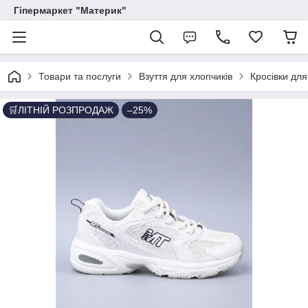
Гіпермаркет "Материк"
Товари та послуги
Взуття для хлопчиків
Кросівки для
🛒ЛІТНІЙ РОЗПРОДАЖ
–25%