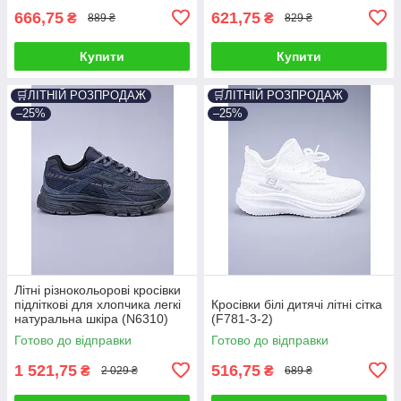
666,75
621,75
₴
₴
889 ₴
829 ₴
Купити
Купити
🛒ЛІТНІЙ РОЗПРОДАЖ
🛒ЛІТНІЙ РОЗПРОДАЖ
–25%
–25%
Літні різнокольорові кросівки
підліткові для хлопчика легкі
Кросівки білі дитячі літні сітка
натуральна шкіра (N6310)
(F781-3-2)
Готово до відправки
Готово до відправки
1 521,75
516,75
₴
₴
2 029 ₴
689 ₴