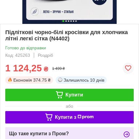
Підліткові чорно-білі кросівки для хлопчика
літні легкі сітка (N4402)
Готово до відправки
Код: 425263
Роздріб
1 124,25
₴
1 499 ₴
Економія
374.75 ₴
Залишилось
10 днів
Купити
або
Купити з
Що таке купити з Пром?