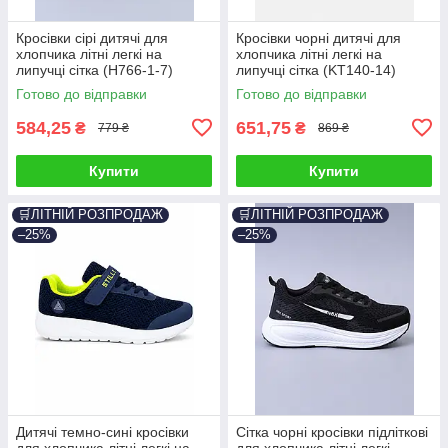
Кросівки сірі дитячі для
Кросівки чорні дитячі для
хлопчика літні легкі на
хлопчика літні легкі на
липучці сітка (H766-1-7)
липучці сітка (KT140-14)
Готово до відправки
Готово до відправки
584,25
651,75
₴
₴
779 ₴
869 ₴
Купити
Купити
🛒ЛІТНІЙ РОЗПРОДАЖ
🛒ЛІТНІЙ РОЗПРОДАЖ
–25%
–25%
Дитячі темно-сині кросівки
Сітка чорні кросівки підліткові
для хлопчика літні легкі на
для хлопчика літні легкі