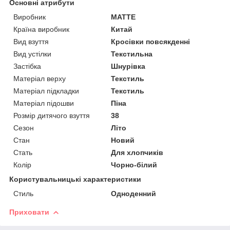
Основні атрибути
Виробник
MATTE
Країна виробник
Китай
Вид взуття
Кросівки повсякденні
Вид устілки
Текстильна
Застібка
Шнурівка
Матеріал верху
Текстиль
Матеріал підкладки
Текстиль
Матеріал підошви
Піна
Розмір дитячого взуття
38
Сезон
Літо
Стан
Новий
Стать
Для хлопчиків
Колір
Чорно-білий
Користувальницькі характеристики
Стиль
Одноденний
Приховати