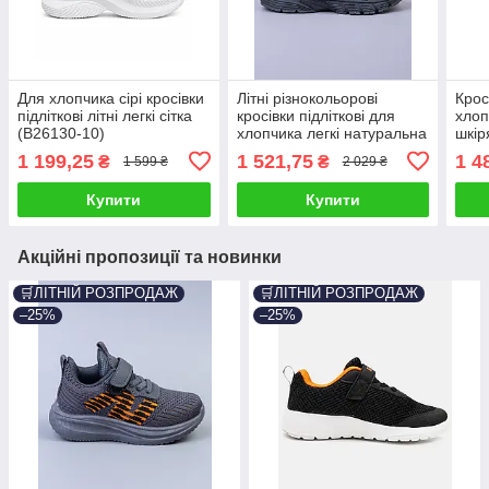
Для хлопчика сірі кросівки
Літні різнокольорові
Кросі
підліткові літні легкі сітка
кросівки підліткові для
хлоп
(B26130-10)
хлопчика легкі натуральна
шкір
шкіра (N6310)
1 199,25
1 521,75
1 4
₴
₴
1 599 ₴
2 029 ₴
Купити
Купити
Акційні пропозиції та новинки
🛒ЛІТНІЙ РОЗПРОДАЖ
🛒ЛІТНІЙ РОЗПРОДАЖ
–25%
–25%