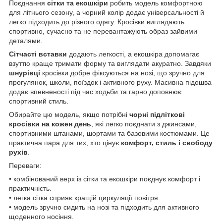
Поєднання
сітки та екошкіри
робить модель комфортною
для літнього сезону, а чорний колір додає універсальності й
легко підходить до різного одягу. Кросівки виглядають
спортивно, сучасно та не перевантажують образ зайвими
деталями.
Сітчасті вставки
додають легкості, а екошкіра допомагає
взуттю краще тримати форму та виглядати акуратно. Завдяки
шнурівці
кросівки добре фіксуються на нозі, що зручно для
прогулянок, школи, поїздок і активного руху. Масивна підошва
додає впевненості під час ходьби та гарно доповнює
спортивний стиль.
Обирайте цю модель, якщо потрібні
чорні підліткові
кросівки на кожен день
, які легко поєднати з джинсами,
спортивними штанами, шортами та базовими костюмами. Це
практична пара для тих, хто цінує
комфорт, стиль і свободу
рухів
.
Переваги:
• комбінований верх із сітки та екошкіри поєднує комфорт і
практичність.
• легка сітка сприяє кращій циркуляції повітря.
• модель зручно сидить на нозі та підходить для активного
щоденного носіння.