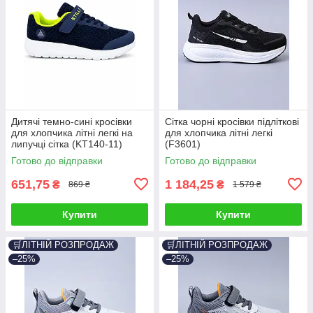
Дитячі темно-сині кросівки
Сітка чорні кросівки підліткові
для хлопчика літні легкі на
для хлопчика літні легкі
липучці сітка (KT140-11)
(F3601)
Готово до відправки
Готово до відправки
651,75
1 184,25
₴
₴
869 ₴
1 579 ₴
Купити
Купити
🛒ЛІТНІЙ РОЗПРОДАЖ
🛒ЛІТНІЙ РОЗПРОДАЖ
–25%
–25%