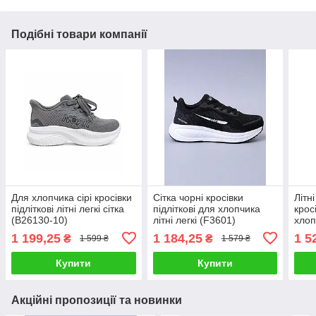
Подібні товари компанії
Для хлопчика сірі кросівки
Сітка чорні кросівки
Літн
підліткові літні легкі сітка
підліткові для хлопчика
крос
(B26130-10)
літні легкі (F3601)
хлоп
шкір
1 199,25
1 184,25
1 5
₴
₴
1 599 ₴
1 579 ₴
Купити
Купити
Акційні пропозиції та новинки