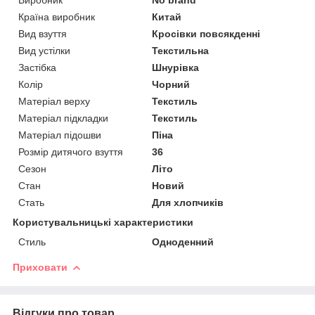
Країна виробник
Китай
Вид взуття
Кросівки повсякденні
Вид устілки
Текстильна
Застібка
Шнурівка
Колір
Чорний
Матеріал верху
Текстиль
Матеріал підкладки
Текстиль
Матеріал підошви
Піна
Розмір дитячого взуття
36
Сезон
Літо
Стан
Новий
Стать
Для хлопчиків
Користувальницькі характеристики
Стиль
Одноденний
Приховати
Відгуки про товар