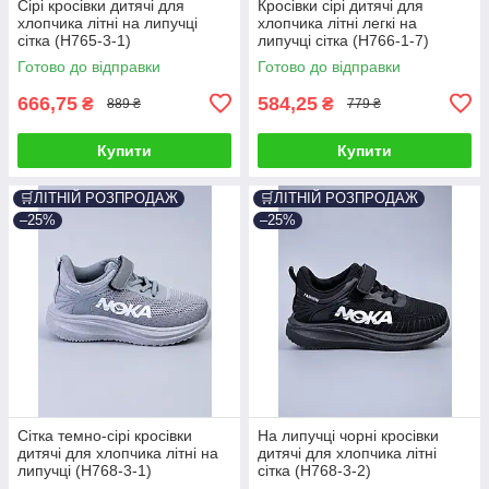
Сірі кросівки дитячі для
Кросівки сірі дитячі для
хлопчика літні на липучці
хлопчика літні легкі на
сітка (H765-3-1)
липучці сітка (H766-1-7)
Готово до відправки
Готово до відправки
666,75
584,25
₴
₴
889 ₴
779 ₴
Купити
Купити
🛒ЛІТНІЙ РОЗПРОДАЖ
🛒ЛІТНІЙ РОЗПРОДАЖ
–25%
–25%
Сітка темно-сірі кросівки
На липучці чорні кросівки
дитячі для хлопчика літні на
дитячі для хлопчика літні
липучці (H768-3-1)
сітка (H768-3-2)