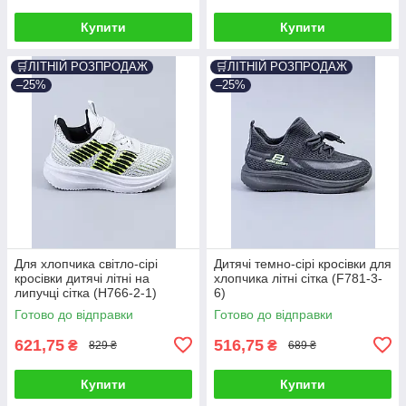
Купити
Купити
🛒ЛІТНІЙ РОЗПРОДАЖ
🛒ЛІТНІЙ РОЗПРОДАЖ
–25%
–25%
Для хлопчика світло-сірі
Дитячі темно-сірі кросівки для
кросівки дитячі літні на
хлопчика літні сітка (F781-3-
липучці сітка (H766-2-1)
6)
Готово до відправки
Готово до відправки
621,75
516,75
₴
₴
829 ₴
689 ₴
Купити
Купити