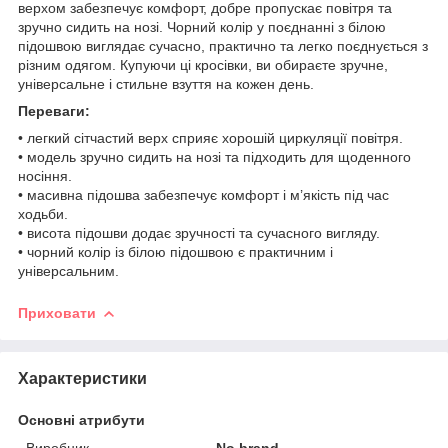
верхом забезпечує комфорт, добре пропускає повітря та
зручно сидить на нозі. Чорний колір у поєднанні з білою
підошвою виглядає сучасно, практично та легко поєднується з
різним одягом. Купуючи ці кросівки, ви обираєте зручне,
універсальне і стильне взуття на кожен день.
Переваги:
• легкий сітчастий верх сприяє хорошій циркуляції повітря.
• модель зручно сидить на нозі та підходить для щоденного
носіння.
• масивна підошва забезпечує комфорт і м’якість під час
ходьби.
• висота підошви додає зручності та сучасного вигляду.
• чорний колір із білою підошвою є практичним і
універсальним.
Приховати
Характеристики
Основні атрибути
Виробник
No brand