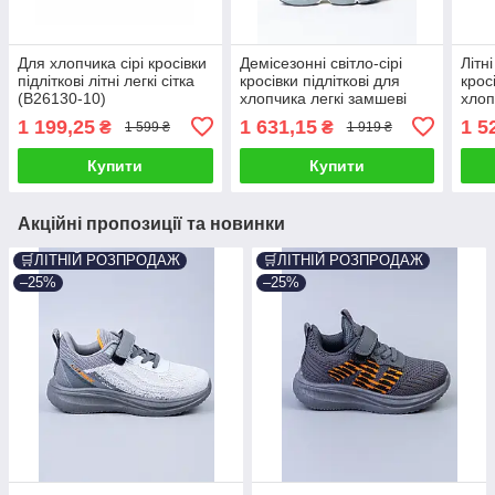
Для хлопчика сірі кросівки
Демісезонні світло-сірі
Літн
підліткові літні легкі сітка
кросівки підліткові для
крос
(B26130-10)
хлопчика легкі замшеві
хлоп
(D2621-9)
шкір
1 199,25
1 631,15
1 5
₴
₴
1 599 ₴
1 919 ₴
Купити
Купити
Акційні пропозиції та новинки
🛒ЛІТНІЙ РОЗПРОДАЖ
🛒ЛІТНІЙ РОЗПРОДАЖ
–25%
–25%