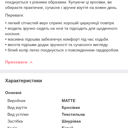
поєднується з різними образами. Купуючи ці кросівки, ви
обираєте практичне, сучасне і зручне взуття на кожен день.
Переваги:
• легкий сітчастий верх сприяє хорошій циркуляції повітря.
• модель зручно сидить на нозі та підходить для щоденного
носіння.
• масивна підошва забезпечує комфорт під час ходьби.
• висота підошви додає зручності та сучасного вигляду.
• білий колір легко поєднується з повсякденним гардеробом.
Приховати
Характеристики
Основні
Виробник
MATTE
Вид взуття
Кросівки
Вид устілки
Текстильна
Застібка
Шнурівка
Колір
Білий