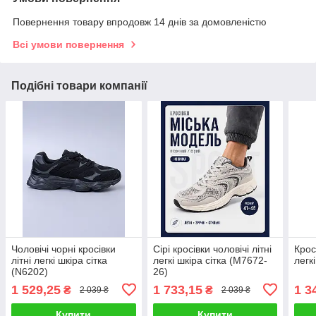
Повернення товару впродовж 14 днів за домовленістю
Всі умови повернення
Подібні товари компанії
Чоловічі чорні кросівки
Сірі кросівки чоловічі літні
Кросі
літні легкі шкіра сітка
легкі шкіра сітка (M7672-
легк
(N6202)
26)
1 529,25
1 733,15
1 3
₴
₴
2 039 ₴
2 039 ₴
Купити
Купити