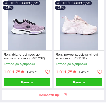
🛒ЛІТНІЙ РОЗПРОДАЖ
🛒ЛІТНІЙ РОЗПРОДАЖ
–25%
–25%
Легкі фіолетові кросівки
Легкі рожеві кросівки жіночі
жіночі літні сітка (L461232)
літні сітка (L491181)
Готово до відправки
Готово до відправки
1 011,75
1 011,75
₴
₴
1 349 ₴
1 349 ₴
Купити
Купити
Показати ще