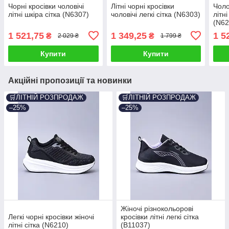
Чорні кросівки чоловічі
Літні чорні кросівки
Чоло
літні шкіра сітка (N6307)
чоловічі легкі сітка (N6303)
літні
(N62
1 521,75
1 349,25
1 5
₴
₴
2 029 ₴
1 799 ₴
Купити
Купити
Акційні пропозиції та новинки
🛒ЛІТНІЙ РОЗПРОДАЖ
🛒ЛІТНІЙ РОЗПРОДАЖ
–25%
–25%
Жіночі різнокольорові
Легкі чорні кросівки жіночі
кросівки літні легкі сітка
літні сітка (N6210)
(B11037)