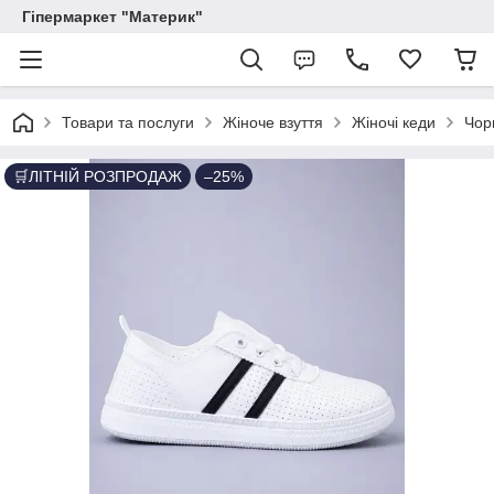
Гіпермаркет "Материк"
Товари та послуги
Жіноче взуття
Жіночі кеди
Чорн
🛒ЛІТНІЙ РОЗПРОДАЖ
–25%