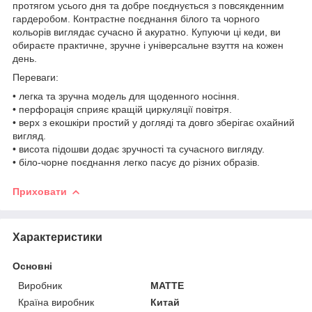
протягом усього дня та добре поєднується з повсякденним
гардеробом. Контрастне поєднання білого та чорного
кольорів виглядає сучасно й акуратно. Купуючи ці кеди, ви
обираєте практичне, зручне і універсальне взуття на кожен
день.
Переваги:
• легка та зручна модель для щоденного носіння.
• перфорація сприяє кращій циркуляції повітря.
• верх з екошкіри простий у догляді та довго зберігає охайний
вигляд.
• висота підошви додає зручності та сучасного вигляду.
• біло-чорне поєднання легко пасує до різних образів.
Приховати
Характеристики
Основні
Виробник
MATTE
Країна виробник
Китай