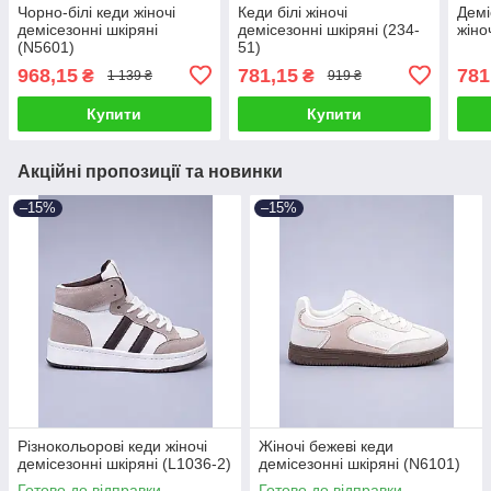
Чорно-білі кеди жіночі
Кеди білі жіночі
Демі
демісезонні шкіряні
демісезонні шкіряні (234-
жіно
(N5601)
51)
968,15
781,15
781
₴
₴
1 139 ₴
919 ₴
Купити
Купити
Акційні пропозиції та новинки
–15%
–15%
Різнокольорові кеди жіночі
Жіночі бежеві кеди
демісезонні шкіряні (L1036-2)
демісезонні шкіряні (N6101)
Готово до відправки
Готово до відправки