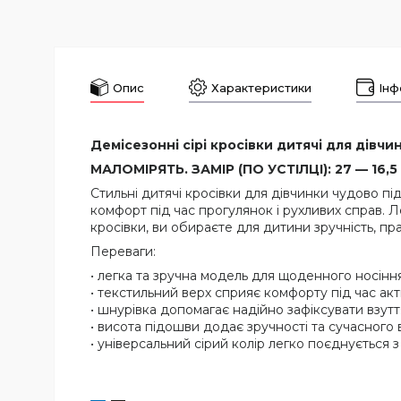
Опис
Характеристики
Інф
Демісезонні сірі кросівки дитячі для дівчин
МАЛОМІРЯТЬ. ЗАМІР (ПО УСТІЛЦІ): 27 — 16,5 С
Стильні дитячі кросівки для дівчинки чудово п
комфорт під час прогулянок і рухливих справ. 
кросівки, ви обираєте для дитини зручність, пра
Переваги:
• легка та зручна модель для щоденного носіння
• текстильний верх сприяє комфорту під час акт
• шнурівка допомагає надійно зафіксувати взуття
• висота підошви додає зручності та сучасного 
• універсальний сірий колір легко поєднується з