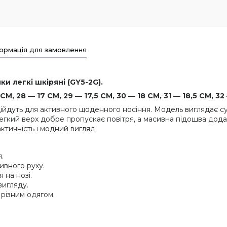
ормація для замовлення
ки легкі шкіряні (GY5-2G).
М, 28 — 17 СМ, 29 — 17,5 СМ, 30 — 18 СМ, 31 — 18,5 СМ, 32
ідійдуть для активного щоденного носіння. Модель виглядає су
Легкий верх добре пропускає повітря, а масивна підошва дода
ктичність і модний вигляд.
.
ивного руху.
 на нозі.
вигляду.
 різним одягом.