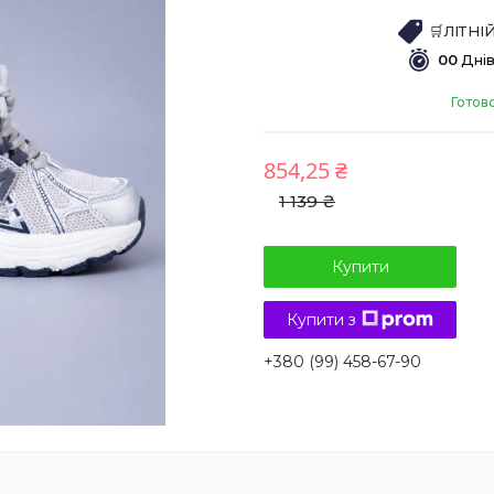
🛒ЛІТН
0
0
Дні
Готов
854,25 ₴
1 139 ₴
Купити
Купити з
+380 (99) 458-67-90