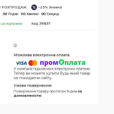
ІЙ РОЗПРОДАЖ
–25%
в
0
0
Годин
0
0
Хвилин
0
0
Секунд
о до відправки
Код:
391837
У компанії підключені електронні платежі.
Тепер ви можете купити будь-який товар
не покидаючи сайту.
повернення товару протягом 14 днів
за
домовленістю