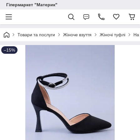
Гіпермаркет "Материк"
Товари та послуги
Жіноче взуття
Жіночі туфлі
На 
–15%