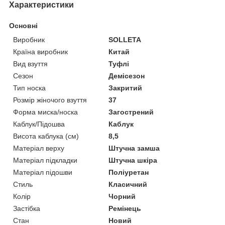
Характеристики
Основні
Виробник
SOLLETA
Країна виробник
Китай
Вид взуття
Туфлі
Сезон
Демісезон
Тип носка
Закритий
Розмір жіночого взуття
37
Форма миска/носка
Загострений
Каблук/Підошва
Каблук
Висота каблука (см)
8,5
Матеріал верху
Штучна замша
Матеріал підкладки
Штучна шкіра
Матеріал підошви
Поліуретан
Стиль
Класичний
Колір
Чорний
Застібка
Ремінець
Стан
Новий