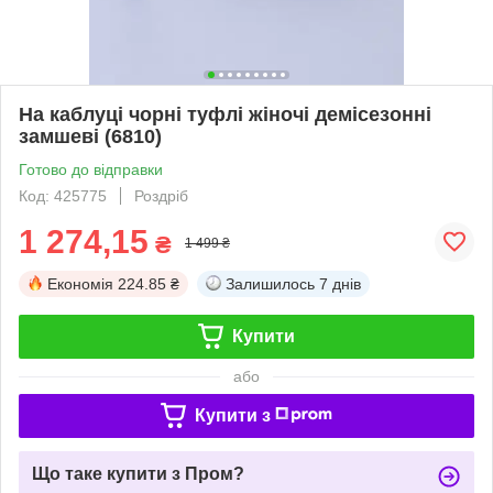
На каблуці чорні туфлі жіночі демісезонні
замшеві (6810)
Готово до відправки
Код: 425775
Роздріб
1 274,15
₴
1 499 ₴
Економія
224.85 ₴
Залишилось
7 днів
Купити
або
Купити з
Що таке купити з Пром?