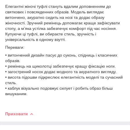
Елегантні жіночі туфлі стануть вдалим доповненням до
святкових і повсякденних образів. Модель виглядає
витончено, акуратно сидить на нозі та додає образу
жіночності. Зручний ремінець допомагає краще зафіксувати
стопу, а м’яка устілка забезпечує комфорт під час носіння.
Купуючи ці туфлі, ви обираєте стиль, зручність і
універсальність в одному взутті.
Переваги:
• витончений дизайн пасує до суконь, спідниць і класичних
образів.
• ремінець на щиколотці забезпечує кращу фіксацію ноги.
• загострений носок додає модного та акуратного вигляду.
• висота підошви підкреслює елегантність моделі та сучасний
стиль.
• каблук візуально подовжує силует і робить образ більш
вишуканим.
Приховати