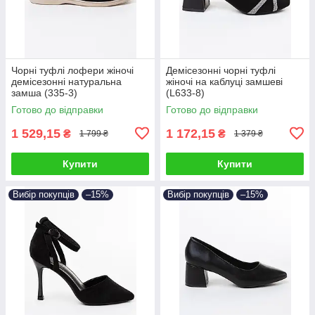
Чорні туфлі лофери жіночі
Демісезонні чорні туфлі
демісезонні натуральна
жіночі на каблуці замшеві
замша (335-3)
(L633-8)
Готово до відправки
Готово до відправки
1 529,15
1 172,15
₴
₴
1 799 ₴
1 379 ₴
Купити
Купити
Вибір покупців
–15%
Вибір покупців
–15%