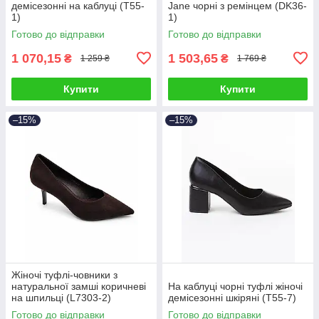
демісезонні на каблуці (T55-
Jane чорні з ремінцем (DK36-
1)
1)
Готово до відправки
Готово до відправки
1 070,15
1 503,65
₴
₴
1 259 ₴
1 769 ₴
Купити
Купити
–15%
–15%
Жіночі туфлі-човники з
натуральної замші коричневі
На каблуці чорні туфлі жіночі
на шпильці (L7303-2)
демісезонні шкіряні (T55-7)
Готово до відправки
Готово до відправки