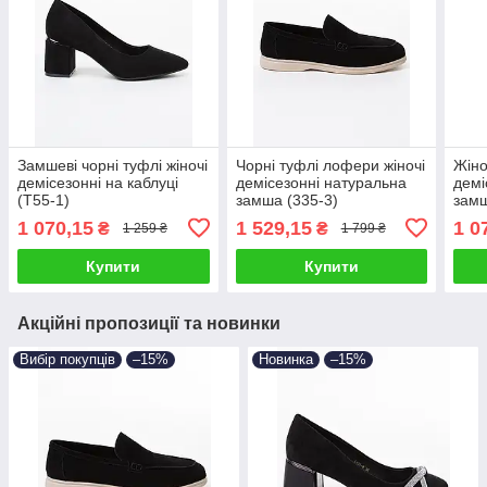
Замшеві чорні туфлі жіночі
Чорні туфлі лофери жіночі
Жіно
демісезонні на каблуці
демісезонні натуральна
демі
(T55-1)
замша (335-3)
замш
1 070,15
1 529,15
1 0
₴
₴
1 259 ₴
1 799 ₴
Купити
Купити
Акційні пропозиції та новинки
Вибір покупців
–15%
Новинка
–15%