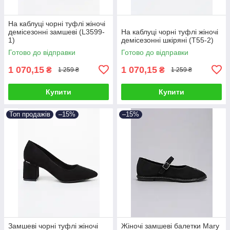
На каблуці чорні туфлі жіночі
демісезонні замшеві (L3599-
На каблуці чорні туфлі жіночі
1)
демісезонні шкіряні (T55-2)
Готово до відправки
Готово до відправки
1 070,15
1 070,15
₴
₴
1 259 ₴
1 259 ₴
Купити
Купити
Топ продажів
–15%
–15%
Замшеві чорні туфлі жіночі
Жіночі замшеві балетки Mary