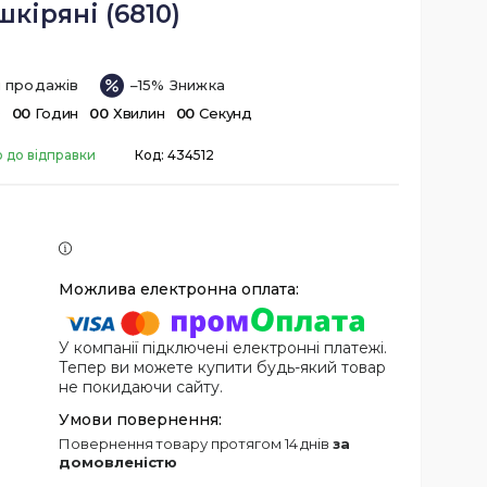
шкіряні (6810)
п продажів
–15%
в
0
0
Годин
0
0
Хвилин
0
0
Секунд
о до відправки
Код:
434512
У компанії підключені електронні платежі.
Тепер ви можете купити будь-який товар
не покидаючи сайту.
повернення товару протягом 14 днів
за
домовленістю