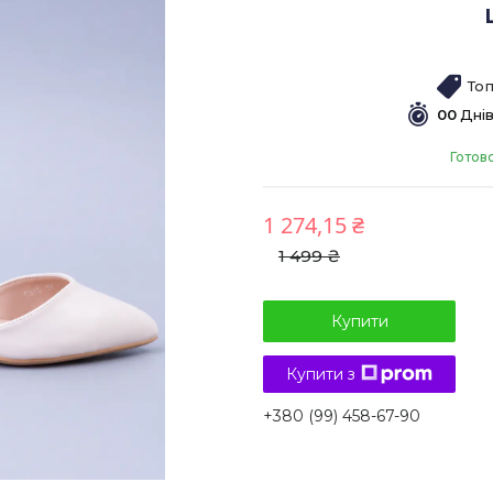
То
0
0
Дні
Готов
1 274,15 ₴
1 499 ₴
Купити
Купити з
+380 (99) 458-67-90