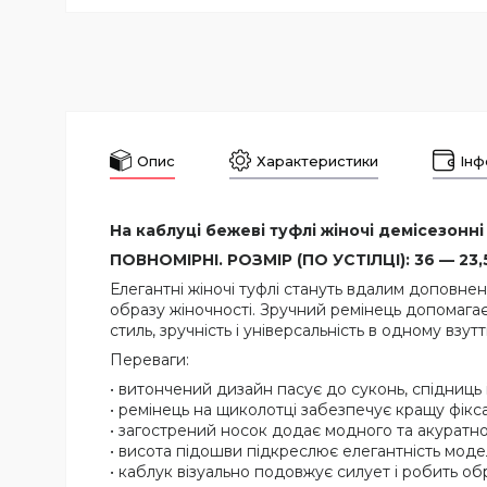
Опис
Характеристики
Інф
На каблуці бежеві туфлі жіночі демісезонні 
ПОВНОМІРНІ. РОЗМІР (ПО УСТІЛЦІ): 36 — 23,
Елегантні жіночі туфлі стануть вдалим доповне
образу жіночності. Зручний ремінець допомагає 
стиль, зручність і універсальність в одному взутті
Переваги:
• витончений дизайн пасує до суконь, спідниць 
• ремінець на щиколотці забезпечує кращу фікса
• загострений носок додає модного та акуратно
• висота підошви підкреслює елегантність модел
• каблук візуально подовжує силует і робить о