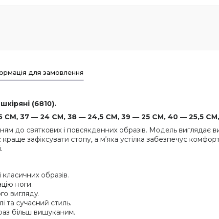
ормація для замовлення
шкіряні (6810).
5 СМ, 37 — 24 СМ, 38 — 24,5 СМ, 39 — 25 СМ, 40 — 25,5 С
нням до святкових і повсякденних образів. Модель виглядає в
краще зафіксувати стопу, а м’яка устілка забезпечує комфорт 
.
і класичних образів.
цію ноги.
го вигляду.
і та сучасний стиль.
браз більш вишуканим.