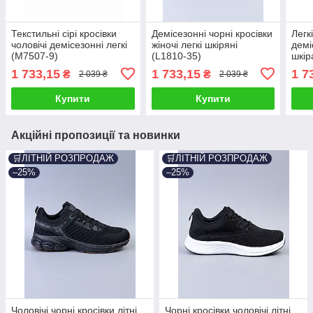
Текстильні сірі кросівки
Демісезонні чорні кросівки
Легкі
чоловічі демісезонні легкі
жіночі легкі шкіряні
демі
(M7507-9)
(L1810-35)
шкір
1 733,15
1 733,15
1 7
₴
₴
2 039 ₴
2 039 ₴
Купити
Купити
Акційні пропозиції та новинки
🛒ЛІТНІЙ РОЗПРОДАЖ
🛒ЛІТНІЙ РОЗПРОДАЖ
–25%
–25%
Чоловічі чорні кросівки літні
Чорні кросівки чоловічі літні