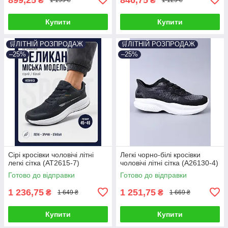
₴
₴
1 199 ₴
1 129 ₴
Купити
Купити
🛒ЛІТНІЙ РОЗПРОДАЖ
🛒ЛІТНІЙ РОЗПРОДАЖ
–25%
–25%
Сірі кросівки чоловічі літні
Легкі чорно-білі кросівки
легкі сітка (AT2615-7)
чоловічі літні сітка (A26130-4)
Готово до відправки
Готово до відправки
1 236,75
1 251,75
₴
₴
1 649 ₴
1 669 ₴
Купити
Купити