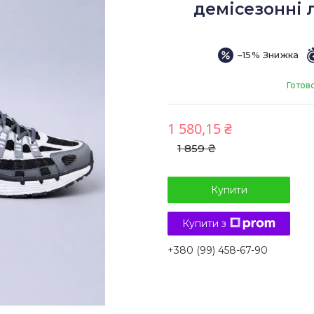
демісезонні л
–15%
Готов
1 580,15 ₴
1 859 ₴
Купити
Купити з
+380 (99) 458-67-90