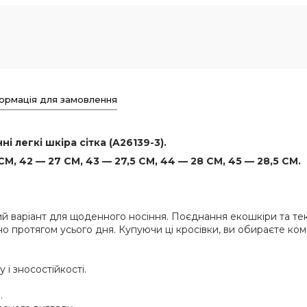
ормація для замовлення
і легкі шкіра сітка (A26139-3).
СМ, 42 — 27 СМ, 43 — 27,5 СМ, 44 — 28 СМ, 45 — 28,5 СМ.
ний варіант для щоденного носіння. Поєднання екошкіри та тек
 протягом усього дня. Купуючи ці кросівки, ви обираєте комф
і зносостійкості.
.