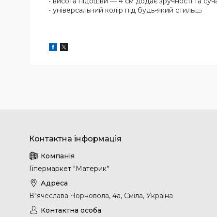
• висота підошви — 4 см додає зручності та суч
• універсальний колір під будь-який стиль
Гіпермаркет "Материк"
В"ячеслава Чорновола, 4а, Сміла, Україна