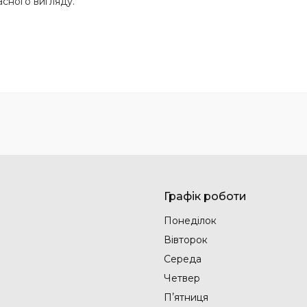
асного вигляду.
Графік роботи
Понеділок
Вівторок
Середа
Четвер
Пʼятниця