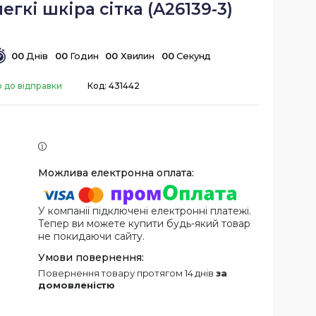
егкі шкіра сітка (A26139-3)
0
0
Днів
0
0
Годин
0
0
Хвилин
0
0
Секунд
о до відправки
Код:
431442
У компанії підключені електронні платежі.
Тепер ви можете купити будь-який товар
не покидаючи сайту.
повернення товару протягом 14 днів
за
домовленістю